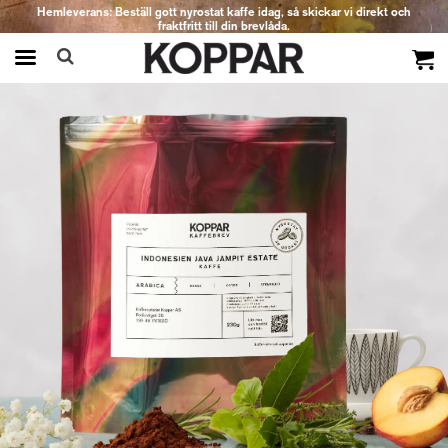
Hemleverans: Beställ gott nyrostat kaffe idag, så skickar vi direkt och
fraktfritt till din brevlåda.
Produkten har blivit tillagd i varukorgen