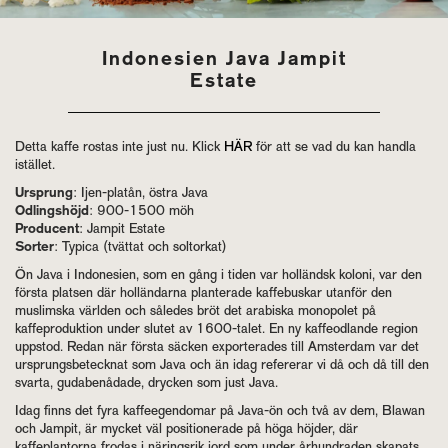
Indonesien Java Jampit
Estate
Detta kaffe rostas inte just nu. Klick
HÄR
för att se vad du kan handla
istället.
Ursprung
: Ijen-platån, östra Java
Odlingshöjd
: 900-1500 möh
Producent
: Jampit Estate
Sorter
: Typica (tvättat och soltorkat)
Ön Java i Indonesien, som en gång i tiden var holländsk koloni, var den
första platsen där holländarna planterade kaffebuskar utanför den
muslimska världen och således bröt det arabiska monopolet på
kaffeproduktion under slutet av 1600-talet. En ny kaffeodlande region
uppstod. Redan när första säcken exporterades till Amsterdam var det
ursprungsbetecknat som Java och än idag refererar vi då och då till den
svarta, gudabenådade, drycken som just Java.
Idag finns det fyra kaffeegendomar på Java-ön och två av dem, Blawan
och Jampit, är mycket väl positionerade på höga höjder, där
kaffeplantorna frodas i näringsrik jord som under århundraden skapats