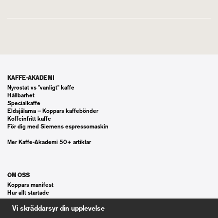
KAFFE-AKADEMI
Nyrostat vs "vanligt" kaffe
Hållbarhet
Specialkaffe
Eldsjälarna – Koppars kaffebönder
Koffeinfritt kaffe
För dig med Siemens espressomaskin
Mer Kaffe-Akademi 50+ artiklar
OM OSS
Koppars manifest
Hur allt startade
Våra gästspel
Vi skräddarsyr din upplevelse
Kontakt
Vanliga frågor