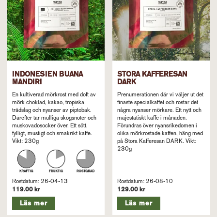
INDONESIEN BUANA
STORA KAFFERESAN
MANDIRI
DARK
En kultiverad mörkrost med doft av
Prenumerationen där vi väljer ut det
mörk choklad, kakao, tropiska
finaste specialkaffet och rostar det
trädslag och nyanser av piptobak.
några nyanser mörkare. Ett nytt och
Därefter tar mulliga skogsnoter och
majestätiskt kaffe i månaden.
muskovadosocker över. Ett sött,
Förundras över nyansrikedomen i
fylligt, mustigt och smakrikt kaffe.
olika mörkrostade kaffen, häng med
Vikt: 230g
på Stora Kafferesan DARK. Vikt:
230g
Rostdatum: 26-04-13
Rostdatum: 26-08-10
119.00 kr
129.00 kr
Läs mer
Läs mer