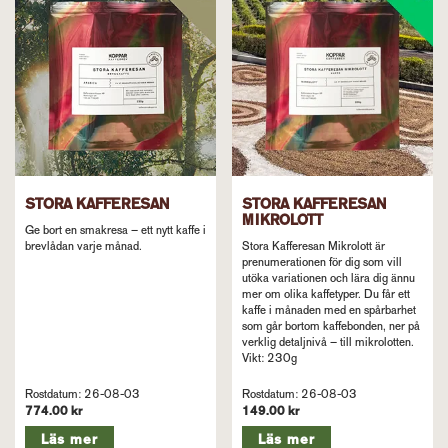
STORA KAFFERESAN
STORA KAFFERESAN
MIKROLOTT
Ge bort en smakresa – ett nytt kaffe i
brevlådan varje månad.
Stora Kafferesan Mikrolott är
prenumerationen för dig som vill
utöka variationen och lära dig ännu
mer om olika kaffetyper. Du får ett
kaffe i månaden med en spårbarhet
som går bortom kaffebonden, ner på
verklig detaljnivå – till mikrolotten.
Vikt: 230g
Rostdatum: 26-08-03
Rostdatum: 26-08-03
774.00 kr
149.00 kr
Läs mer
Läs mer