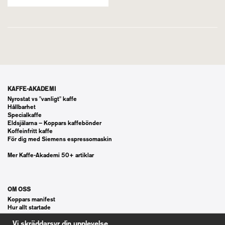
KAFFE-AKADEMI
Nyrostat vs "vanligt" kaffe
Hållbarhet
Specialkaffe
Eldsjälarna – Koppars kaffebönder
Koffeinfritt kaffe
För dig med Siemens espressomaskin
Mer Kaffe-Akademi 50+ artiklar
OM OSS
Koppars manifest
Hur allt startade
Våra gästspel
Vi skräddarsyr din upplevelse
Kontakt