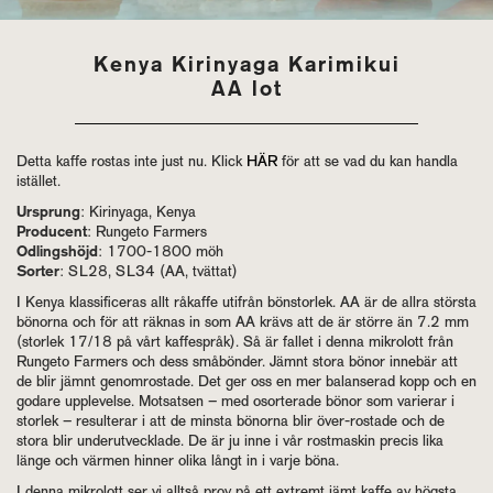
Kenya Kirinyaga Karimikui
AA lot
Detta kaffe rostas inte just nu. Klick
HÄR
för att se vad du kan handla
istället.
Ursprung
: Kirinyaga, Kenya
Producent
: Rungeto Farmers
Odlingshöjd
: 1700-1800 möh
Sorter
: SL28, SL34 (AA, tvättat)
I Kenya klassificeras allt råkaffe utifrån bönstorlek. AA är de allra största
bönorna och för att räknas in som AA krävs att de är större än 7.2 mm
(storlek 17/18 på vårt kaffespråk). Så är fallet i denna mikrolott från
Rungeto Farmers och dess småbönder. Jämnt stora bönor innebär att
de blir jämnt genomrostade. Det ger oss en mer balanserad kopp och en
godare upplevelse. Motsatsen – med osorterade bönor som varierar i
storlek – resulterar i att de minsta bönorna blir över-rostade och de
stora blir underutvecklade. De är ju inne i vår rostmaskin precis lika
länge och värmen hinner olika långt in i varje böna.
I denna mikrolott ser vi alltså prov på ett extremt jämt kaffe av högsta