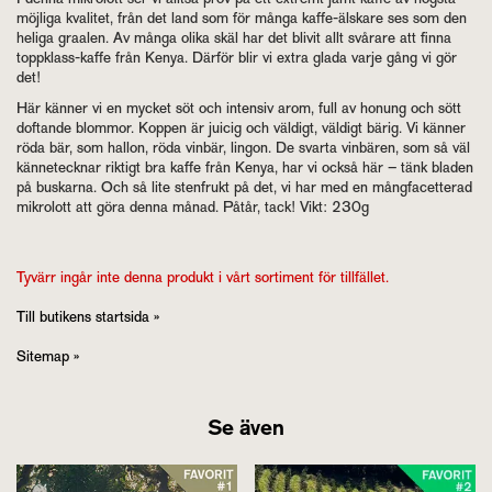
möjliga kvalitet, från det land som för många kaffe-älskare ses som den
heliga graalen. Av många olika skäl har det blivit allt svårare att finna
toppklass-kaffe från Kenya. Därför blir vi extra glada varje gång vi gör
det!
Här känner vi en mycket söt och intensiv arom, full av honung och sött
doftande blommor. Koppen är juicig och väldigt, väldigt bärig. Vi känner
röda bär, som hallon, röda vinbär, lingon. De svarta vinbären, som så väl
kännetecknar riktigt bra kaffe från Kenya, har vi också här – tänk bladen
på buskarna. Och så lite stenfrukt på det, vi har med en mångfacetterad
mikrolott att göra denna månad. Påtår, tack! Vikt: 230g
Tyvärr ingår inte denna produkt i vårt sortiment för tillfället.
Till butikens startsida »
Sitemap »
Se även