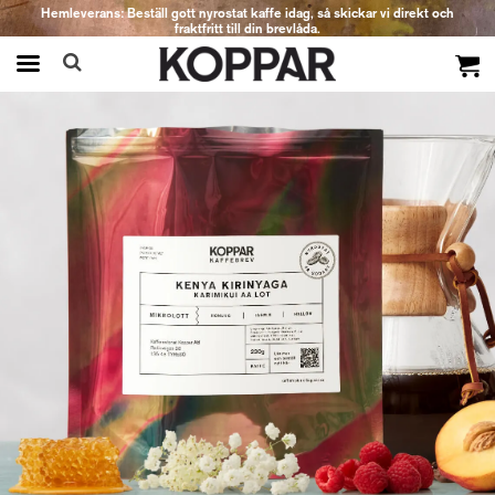
Hemleverans: Beställ gott nyrostat kaffe idag, så skickar vi direkt och
fraktfritt till din brevlåda.
Produkten har blivit tillagd i varukorgen