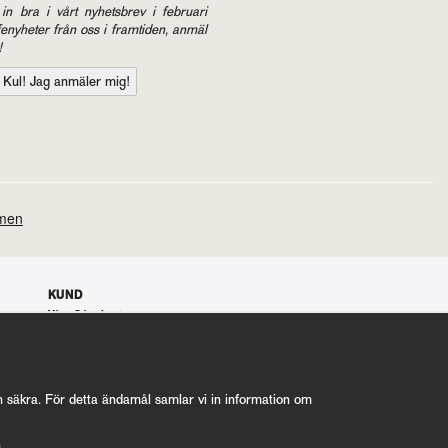
in bra i vårt ny­hets­brev i feb­ru­a­ri
eny­he­ter från oss i fram­ti­den, anmäl
!
KUND
Våra Gåvokort
Våra villkor
100% nöjd kund garanti
Integritetspolicy
nyrostat@kafferosterietkoppar.se
ch säkra. För detta ändamål samlar vi in information om
n.