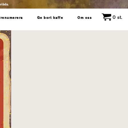
evlåda.
0
st.
Prenumerera
Ge bort kaffe
Om oss