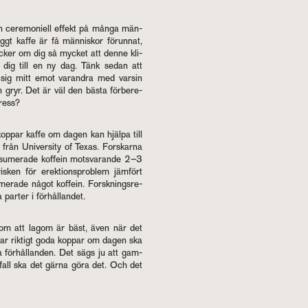
 ce­re­mo­ni­ell ef­fekt på många män­
yggt kaffe är få män­ni­skor för­un­nat,
yc­ker om dig så myc­ket att denne kli­
a dig till en ny dag. Tänk sedan att
 sig mitt emot varand­ra med varsin
 gryr. Det är väl den bästa för­be­re­
tress?
 kop­par kaffe om dagen kan hjäl­pa till
 från Uni­ver­si­ty of Texas. Fors­kar­na
­me­ra­de kof­fe­in mot­sva­ran­de 2–3
­ken för erek­tions­pro­blem jäm­fört
ra­de något kof­fe­in. Forsk­nings­re­
par­ter i för­hål­lan­det.
id om att lagom är bäst, även när det
par rik­tigt goda kop­par om dagen ska
a för­hål­lan­den. Det sägs ju att gam­
ta fall ska det gärna göra det. Och det