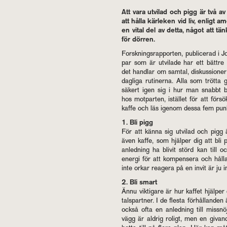
Att vara ut­vi­lad och pigg är två av de
att hålla kär­le­ken vid liv, en­ligt 
en vital del av detta, något att tä
för dör­ren.
Forsk­nings­rap­por­ten, pub­li­ce­rad i 
par som är ut­vi­la­de har ett bätt­re
det hand­lar om sam­tal, dis­kus­sio­
dag­li­ga ru­ti­ner­na. Alla som tröt­ta 
sä­kert igen sig i hur man snabbt blir
hos mot­par­ten, istäl­let för att för­
kaffe och läs ige­nom dessa fem punk­te
1. Bli pigg
För att känna sig ut­vi­lad och pigg 
även kaffe, som hjäl­per dig att bli p
an­led­ning ha bli­vit störd kan till o
ener­gi för att kom­pen­se­ra och håll
inte orkar re­a­ge­ra på en invit är ju i
2. Bli smart
Ännu vik­ti­ga­re är hur kaf­fet hjäl­pe
tals­part­ner. I de fles­ta för­hål­lan­de
också ofta en an­led­ning till miss­nö­je
vägg är ald­rig ro­ligt, men en gi­van­