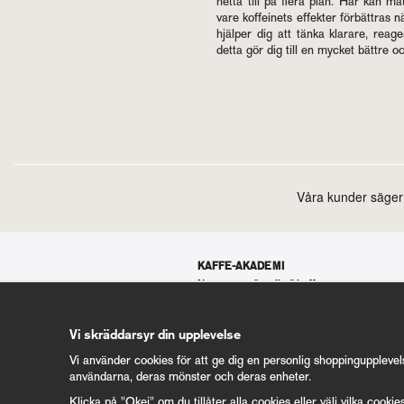
hetta till på flera plan. Här kan mått­l
vare kof­fe­i­nets ef­fek­ter för­bätt­ra
hjäl­per dig att tänka kla­ra­re, re­a­g
detta gör dig till en myc­ket bätt­re och 
KAFFE-AKADEMI
Nyrostat vs "vanligt" kaffe
Hållbarhet
Specialkaffe
Eldsjälarna – Koppars kaffebönder
Vi skräddarsyr din upplevelse
Koffeinfritt kaffe
För dig med Siemens espressomaskin
Vi använder cookies för att ge dig en personlig shoppingupplevel
användarna, deras mönster och deras enheter.
Mer Kaffe-Akademi 50+ artiklar
Klicka på "Okej" om du tillåter alla cookies eller välj vilka cookie