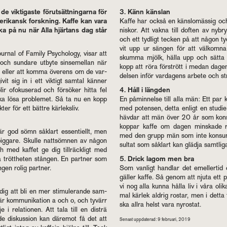
 vik­ti­gas­te för­ut­sätt­ning­ar­na för
3. Känn käns­lan
ame­ri­kansk forsk­ning. Kaffe kan vara
Kaffe har också en känslo­mäs­sig och
nka på nu när Alla hjär­tans dag står
ni­skor. Att vakna till dof­ten av ny­br
och ett tyd­ligt tec­ken på att någon t
vit upp ur säng­en för att väl­kom­n
Jour­nal of Fa­mily Psycho­lo­gy, visar att
skum­ma mjölk, hälla upp och sätta
 och sun­da­re ut­byte sinse­mel­lan när
kopp att röra för­strött i medan dagen
ner eller att komma över­ens om de var­
del­sen inför var­da­gens ar­be­te och s
givit sig in i ett vik­tigt sam­tal kän­ner
 ofo­ku­se­rad och för­sö­ker hitta fel
4. Håll i läng­den
sö­ka lösa pro­ble­met. Så ta nu en kopp
En på­min­nel­se till alla män: Ett par
r för ett bätt­re kär­leksliv.
med po­ten­sen, detta en­ligt en stu­die
häv­dar att män över 20 år som kon­su
kop­par kaffe om dagen mins­ka­de ris
är god sömn såklart es­sen­ti­ellt, men
med den grupp män som inte kon­su­me­
ig­ga­re. Skul­le natt­söm­nen av någon
sul­tat som såklart kan gläd­ja samt­li­ga 
ch med kaf­fet ge dig till­räck­ligt med
a trött­he­ten stång­en. En part­ner som
5. Drick lagom men bra
ngen rolig part­ner.
Som van­ligt hand­lar det emel­ler­t
gäl­ler kaffe. Så genom att njuta ett 
vi nog alla kunna hålla liv i våra olik
r dig att bli en mer sti­mu­le­ran­de sam­
mal kär­lek ald­rig ros­tar, men i det
n är kom­mu­ni­ka­tion a och o, och ty­värr
ska allra helst vara ny­rostat.
 i re­la­tio­nen. Att tala till en dis­trä
de dis­kus­sion kan där­e­mot få det att
Se­nast upp­da­te­rad: 9 feb­ru­a­ri, 2019