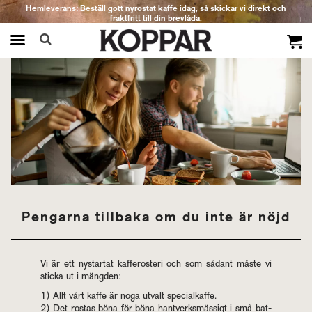
Hemleverans: Beställ gott nyrostat kaffe idag, så skickar vi direkt och
fraktfritt till din brevlåda.
Produkten har blivit tillagd i varukorgen
Peng­ar­na till­ba­ka om du inte är nöjd
Vi är ett nystar­tat kaf­fe­ros­te­ri och som så­dant måste vi
stic­ka ut i mäng­den:
1) Allt vårt kaffe är noga ut­valt spe­ci­alkaf­fe.
2) Det rostas böna för böna hant­verks­mäs­sigt i små bat­