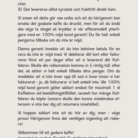
cher.
3) Det le­ve­re­ras all­tid ny­rostat och frakt­fritt di­rekt hem.
Vi anser att detta gör oss unika och att du häri­ge­nom kan
smaka det go­das­te kaffe du druc­kit, men för att du ändå
ska våga ta ste­get så kryd­dar vi vår af­färsmo­dell yt­ter­li­
ga­re med en 100% nöjd kund ga­ran­ti! Du får helt en­kelt
peng­ar­na till­ba­ka om du inte är nöjd.
Denna ga­ran­ti in­ne­bär att du inte be­hö­ver be­ta­la för en
vara du inte är nöjd med. Vi de­bi­te­rar ditt kort eller fak­tu­
re­rar först ett par dagar efter att vi le­ve­re­rat ditt Kaf­
febrev. Skul­le din re­kla­ma­tion komma in (i rim­lig tid) efter
det, så sät­ter vi helt en­kelt till­ba­ka dina peng­ar. Om du
med­de­lar att vi inte lever upp till vad vi lovar innan vi har
fak­tu­re­rat - ja, då fak­tu­re­rar vi helt en­kelt inte. Vår 100%
nöjd kund ga­ran­ti gäl­ler såklart en­dast för max­i­malt 1 st
Kaf­febrev vid be­ställ­nings­till­fäl­let, oav­sett hur många Kaf­
febrev du köpte (an­nars skul­le den kunna miss­bru­kas ef­
tersom vi inte ber dig att re­tur­ne­ra in­ne­hål­let).
Vi hop­pas såklart inte att du hör av dig, men - våga
prova! Häri­ge­nom finns det verk­li­gen ingen­ting att ris­ke­
ra!
Väl­kom­men till ett go­da­re kaffe!