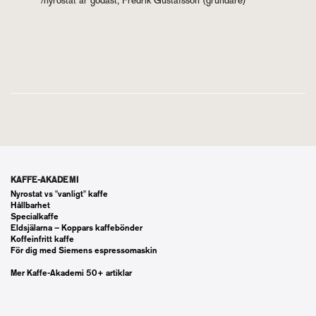
/ny­rostat är go­dast, Fred­rik Gustafs­son (grun­da­re)
KAFFE-AKADEMI
Nyrostat vs "vanligt" kaffe
Hållbarhet
Specialkaffe
Eldsjälarna – Koppars kaffebönder
Koffeinfritt kaffe
För dig med Siemens espressomaskin
Mer Kaffe-Akademi 50+ artiklar