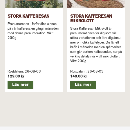
STORA KAFFERESAN
STORA KAFFERESAN
MIKROLOTT
Prenumeration - förför dina sinnen
på vår kafferesa en gång i månaden
Stora Kafferesan Mikrolott är
med denna prenumeration. Vikt:
prenumerationen för dig som vill
230g
utöka variationen och lära dig ännu
mer om olika kaffetyper. Du får ett
kaffe i månaden med en spårbarhet
som går bortom kaffebonden, ner på
verklig detaljnivå – till mikrolotten.
Vikt: 230g
Rostdatum: 26-08-03
Rostdatum: 26-08-03
129.00 kr
149.00 kr
Läs mer
Läs mer