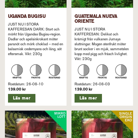
UGANDA BUGISU
GUATEMALA NUEVA
ORIENTE
JUST NU I STORA
KAFFERESAN DARK: Stort och
JUST NU I STORA
mörkt från Ugandas Bugisu-region.
KAFFERESAN: Delikat och
Dadlar och apelsinkrokant möter
krämigt från vulkanen Jumays
paranöt och mörk choklad – med en
sluttningar. Mogen stenfrukt möter
balsamisk cedernyans och lång, söt
brunt socker i en mjuk, sammetslen
eftersmak. Vikt: 230g
kopp med pigg och fräsch livlighet.
Vikt: 230g
Rostdatum: 26-08-10
Rostdatum: 26-08-03
139.00 kr
139.00 kr
Läs mer
Läs mer