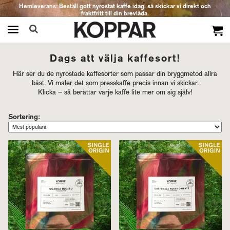
Hemleverans: Beställ gott nyrostat kaffe idag, så skickar vi direkt och
fraktfritt till din brevlåda.
Produkten har blivit tillagd i varukorgen
Dags att välja kaffesort!
Här ser du de nyrostade kaffesorter som passar din bryggmetod allra
bäst. Vi maler det som presskaffe precis innan vi skickar.
Klicka – så berättar varje kaffe lite mer om sig själv!
Sortering: