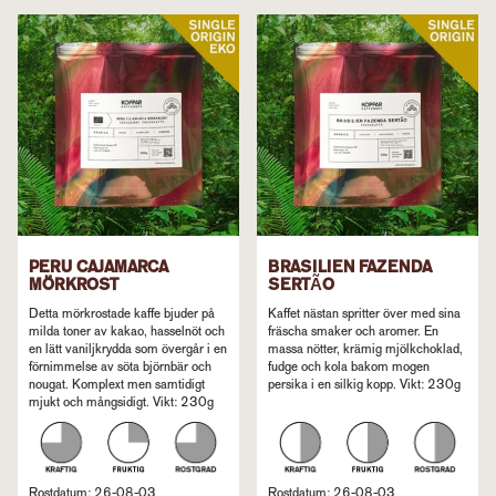
PERU CAJAMARCA
BRASILIEN FAZENDA
MÖRKROST
SERTÃO
Detta mörkrostade kaffe bjuder på
Kaffet nästan spritter över med sina
milda toner av kakao, hasselnöt och
fräscha smaker och aromer. En
en lätt vaniljkrydda som övergår i en
massa nötter, krämig mjölkchoklad,
förnimmelse av söta björnbär och
fudge och kola bakom mogen
nougat. Komplext men samtidigt
persika i en silkig kopp. Vikt: 230g
mjukt och mångsidigt. Vikt: 230g
Rostdatum: 26-08-03
Rostdatum: 26-08-03