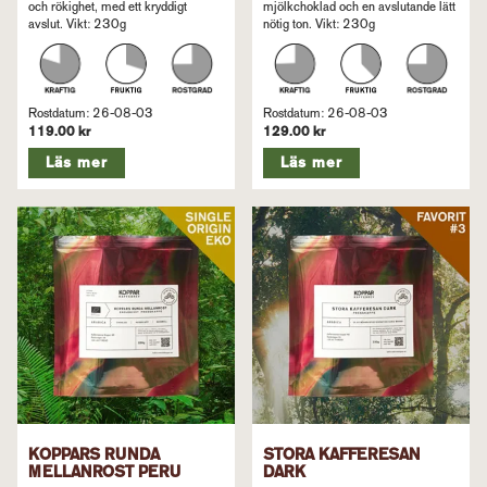
och rökighet, med ett kryddigt
mjölkchoklad och en avslutande lätt
avslut. Vikt: 230g
nötig ton. Vikt: 230g
Rostdatum: 26-08-03
Rostdatum: 26-08-03
119.00 kr
129.00 kr
Läs mer
Läs mer
KOPPARS RUNDA
STORA KAFFERESAN
MELLANROST PERU
DARK