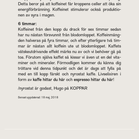
Detta beror på att kof­fe­i­net får krop­pens cel­ler att öka sin
ener­gi­för­brän­ning. Kof­fe­i­net sti­mu­le­rar också pro­duk­tio­
nen av syra i magen.
6 tim­mar:
Kof­fe­i­net från den kopp du drack för sex tim­mar sedan
har nu näs­tan för­svun­nit från blodom­lop­pet. Kof­fe­in­mäng­
den hal­ve­ras på fyra tim­mar, och efter yt­ter­li­ga­re två tim­
mar är näs­tan allt kof­fe­in ute ut blodom­lop­pet. Kaf­fets
väts­keut­dri­van­de ef­fekt märks nu av och vi be­hö­ver gå på
toa. För­u­tom själ­va kaf­fet så kis­sar vi även ut en del vi­ta­
mi­ner och mi­ne­ra­ler. För­mod­li­gen kom­mer du känna dig
tröt­ta­re vid denna tid­punkt och det är dags att fylla på
med en till kopp färskt och ny­rostat kaffe. Livs­e­lix­i­ren i
form av
kaffe hit­tar du här
och
es­pres­so hit­tar du här
!
/ny­rostat är go­dast, Hugo på KOP­PAR
Se­nast upp­da­te­rad: 18 maj, 2018