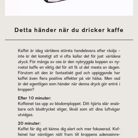
Detta hän­der när du dric­ker kaffe
Kaf­fet är idag värl­dens störs­ta han­dels­va­ra efter rå­ol­ja -
inte är det kons­tigt att vi ofta kal­lar det för just
värl­dens
dryck.
För många av oss är den ny­brygg­da kop­pen av ny­
rostat kaffe en vik­tig del för att få ut det mesta av dagen.
För­u­tom att den är fan­tas­tiskt god och uppig­gan­de har
kaf­fet även flera po­si­ti­va ef­fek­ter på vår hälsa. Men vad
är det egent­li­gen som hän­der när denna dryck gör entré i
krop­pen?
Efter 10 mi­nu­ter:
Kof­fe­i­net tas upp av blodom­p­lop­pet. Ditt hjär­ta slår snab­
ba­re och blod­tryc­ket sti­ger, lik­väl som att dina luft­vä­gar
ut­vid­gas.
20 mi­nu­ter:
Kaf­fet får dig att känna dig alert och mer fo­ku­se­rad. Kof­
fe­i­net har näm­li­gen nått fram till krop­pens ade­nos­inre­