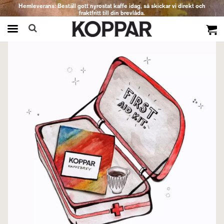
Hemleverans: Beställ gott nyrostat kaffe idag, så skickar vi direkt och
fraktfritt till din brevlåda.
Produkten har blivit tillagd i varukorgen