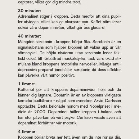
cep­to­rer, vil­ket gör dig mind­re trött.
30 mi­nu­ter:
Ad­re­na­li­net sti­ger i krop­pen. Detta med­för att dina pu­pil­
ler ut­vid­gas, vil­ket kan ge skar­pa­re syn. Kaf­fet sti­mu­le­rar
också våra do­pa­min­ni­vå­er, vil­ket gör oss gla­da­re!
40 mi­nu­ter:
Mäng­den se­ro­to­nin i krop­pen bör­jar öka. Se­ro­to­nin är en
sig­nal­sub­stans som hjäl­per krop­pen att vakna upp ur vår
sömn­cy­kel. De höjda ni­vå­er­na utav se­ro­to­nin leder fak­
tiskt också till för­bätt­rad mus­kel­styr­ka, tack vare ökad sti­
mu­lans bland krop­pens mo­to­ris­ka nerv­cel­ler. Många an­ti­
de­pres­si­va pre­pa­rat in­ne­hål­ler se­ro­to­nin då dess ef­fek­ter
kan på­ver­ka vårt humör po­si­tivt.
1 timme:
Kof­fe­i­net gör att krop­pens do­pa­min­ni­vå­er höjs och du
kän­ner dig lug­na­re. Do­pa­min är en av krop­pens vik­ti­gas­te
ke­mis­ka bud­bä­ra­re - något som svens­ken Arvid Carls­son
upp­täck­te. Detta be­lö­na­de honom med No­bel­pri­set i me­
di­cin år 2000. Do­pa­mi­net hål­ler krop­pen i ba­lans och
har stor på­ver­kan på vårt psyke. Carls­son vi­sa­de även att
do­pa­mi­net för­bätt­rar vår mo­to­rik.
4 tim­mar:
Krop­pen bör­jar bryta ner fett, även om du inte rör på dig.