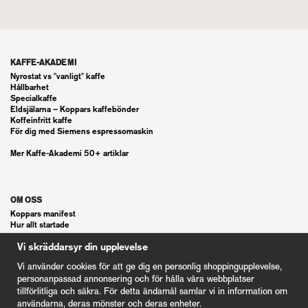
KAFFE-AKADEMI
Nyrostat vs "vanligt" kaffe
Hållbarhet
Specialkaffe
Eldsjälarna – Koppars kaffebönder
Koffeinfritt kaffe
För dig med Siemens espressomaskin
Mer Kaffe-Akademi 50+ artiklar
OM OSS
Koppars manifest
Hur allt startade
Våra gästspel
Vi skräddarsyr din upplevelse
Kontakt
Vanliga frågor
Vi använder cookies för att ge dig en personlig shoppingupplevelse,
Cookie Inställningar
personanpassad annonsering och för hålla våra webbplatser
tillförlitliga och säkra. För detta ändamål samlar vi in information om
användarna, deras mönster och deras enheter.