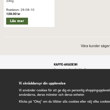
230g
Rostdatum: 26-08-10
129.00 kr
Läs mer
KAFFE-AKADEMI
Nyrostat vs "vanligt" kaffe
Hållbarhet
Specialkaffe
Eldsjälarna – Koppars kaffebönder
Vi skräddarsyr din upplevelse
Koffeinfritt kaffe
För dig med Siemens espressomaskin
Vi använder cookies för att ge dig en personlig shoppingupplevel
användarna, deras mönster och deras enheter.
Mer Kaffe-Akademi 50+ artiklar
Klicka på "Okej" om du tillåter alla cookies eller välj vilka cookie