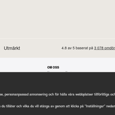
OM OSS
Koppars manifest
Hur allt startade
Våra gästspel
Kontakt
Vanliga frågor
Cookie Inställningar
se, personanpassad annonsering och för hålla våra webbplatser tillförlitliga o
s du tillåter och vilka du vill stänga av genom att klicka på "Inställningar" neda