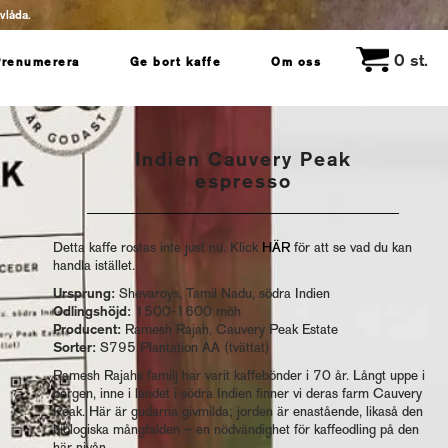
evlåda.
0
st.
Prenumerera
Ge bort kaffe
Om oss
Indien Cauvery Peak
espresso
Detta kaffe rostas inte just nu. Klick
HÄR
för att se vad du kan
handla istället.
Ursprung:
Shevaroys, Tamil Nadu, södra Indien
Odlingshöjd:
1500-1600 möh
Producent:
Ramesh Rajah, Cauvery Peak Estate
Sorter:
S795 Plantation AA (tvättat)
Ramesh Rajahs familj har varit kaffebönder i 70 år. Långt uppe i
bergen, inne i landet i södra Indien finner vi deras farm Cauvery
Peak. Här är gudarna givmilda; jorden är enastående, likaså den
biologiska mångfalden – en nödvändighet för kaffeodling på den
här nivån.