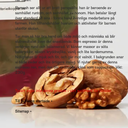
Ramesh ser allt ur ett brett perspektiv, han är beroende av
samhället runtom, och samhället av honom. Han betalar långt
över standard till sina i första hand kvinnliga medarbetare på
farmen. Han tillhandahåller husrum och aktiviteter för barnen
utanför skolan.
Tar man så här bra hand om både miljö och människa så blir
slutresultatet även det enastående. Som espresso är denna
verkligen rund och balanserad. Vi känner massor av söta
bakkryddor, såsom kryddnejlika, vanilj och lite kardemumma.
Nötigheten är mjuk och fin, och går mot valnöt. I bakgrunden anar
vi både ceder och lite örtigare inslag. Vi njuter gärna av denna
espresso ren, men den blir strålande också som cappuccino. Vikt:
230g
Tyvärr ingår inte denna produkt i vårt sortiment för tillfället.
Till butikens startsida »
Sitemap »