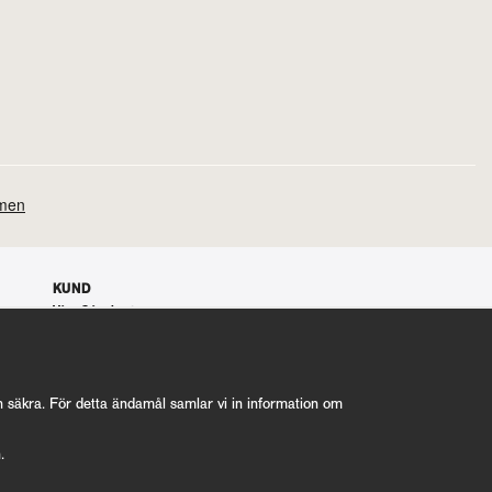
KUND
Våra Gåvokort
Våra villkor
100% nöjd kund garanti
Integritetspolicy
nyrostat@kafferosterietkoppar.se
ch säkra. För detta ändamål samlar vi in information om
n.