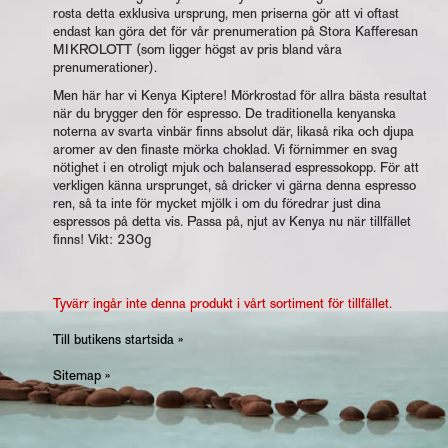
rosta detta exklusiva ursprung, men priserna gör att vi oftast
endast kan göra det för vår prenumeration på Stora Kafferesan
MIKROLOTT (som ligger högst av pris bland våra
prenumerationer).
Men här har vi Kenya Kiptere! Mörkrostad för allra bästa resultat
när du brygger den för espresso. De traditionella kenyanska
noterna av svarta vinbär finns absolut där, likaså rika och djupa
aromer av den finaste mörka choklad. Vi förnimmer en svag
nötighet i en otroligt mjuk och balanserad espressokopp. För att
verkligen känna ursprunget, så dricker vi gärna denna espresso
ren, så ta inte för mycket mjölk i om du föredrar just dina
espressos på detta vis. Passa på, njut av Kenya nu när tillfället
finns! Vikt: 230g
Tyvärr ingår inte denna produkt i vårt sortiment för tillfället.
Till butikens startsida »
Sitemap »