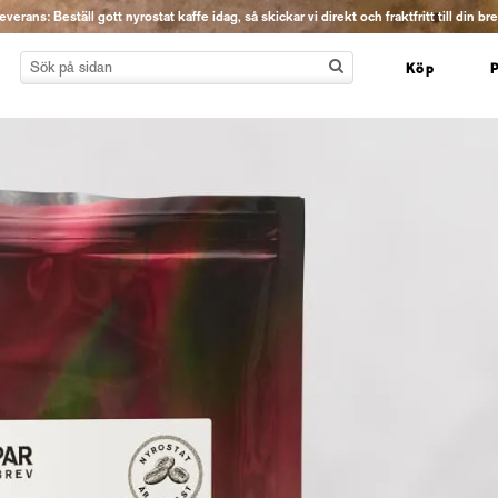
erans: Beställ gott nyrostat kaffe idag, så skickar vi direkt och fraktfritt till din br
Köp