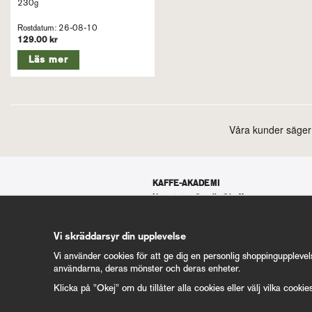
230g
Rostdatum: 26-08-10
129.00 kr
Läs mer
KAFFE-AKADEMI
Nyrostat vs "vanligt" kaffe
Hållbarhet
Specialkaffe
Eldsjälarna – Koppars kaffebönder
Vi skräddarsyr din upplevelse
Koffeinfritt kaffe
För dig med Siemens espressomaskin
Vi använder cookies för att ge dig en personlig shoppingupplevel
användarna, deras mönster och deras enheter.
Mer Kaffe-Akademi 50+ artiklar
Klicka på "Okej" om du tillåter alla cookies eller välj vilka cookie