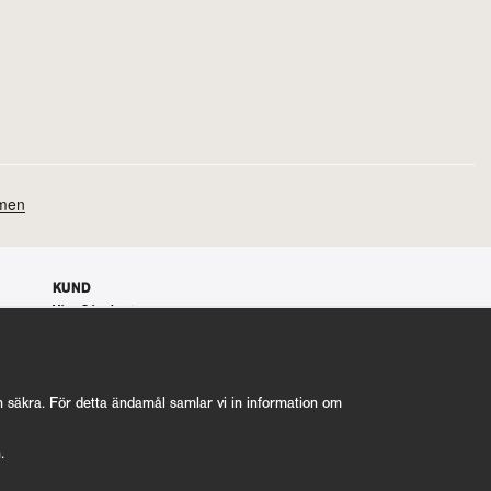
KUND
Våra Gåvokort
Våra villkor
100% nöjd kund garanti
Integritetspolicy
nyrostat@kafferosterietkoppar.se
ch säkra. För detta ändamål samlar vi in information om
n.