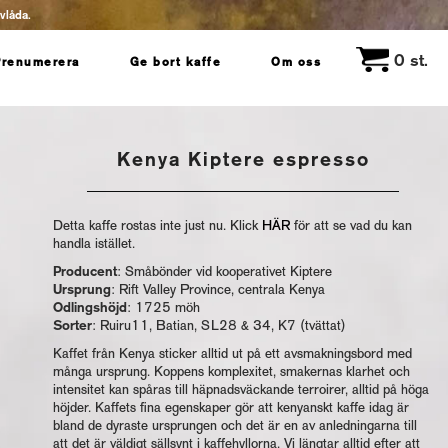
evlåda.
0
st.
Prenumerera
Ge bort kaffe
Om oss
Kenya Kiptere espresso
Detta kaffe rostas inte just nu. Klick
HÄR
för att se vad du kan
handla istället.
Producent
: Småbönder vid kooperativet Kiptere
Ursprung
: Rift Valley Province, centrala Kenya
Odlingshöjd
: 1725 möh
Sorter
: Ruiru11, Batian, SL28 & 34, K7 (tvättat)
Kaffet från Kenya sticker alltid ut på ett avsmakningsbord med
många ursprung. Koppens komplexitet, smakernas klarhet och
intensitet kan spåras till häpnadsväckande terroirer, alltid på höga
höjder. Kaffets fina egenskaper gör att kenyanskt kaffe idag är
bland de dyraste ursprungen och det är en av anledningarna till
att det är väldigt sällsynt i kaffehyllorna. Vi längtar alltid efter att