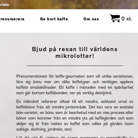
evlåda.
0
st.
Prenumerera
Ge bort kaffe
Om oss
Bjud på resan till världens
mikrolotter!
Prenumerationen för kaffe-gourmeten som vill utöka variationen,
lära sig ännu mer om olika kaffetyper och verkligen uppleva
kaffets smakskillnader. Ett kaffe i månaden med en spårbarhet
som går bortom kaffebonden, ner på verklig detaljnivå.
En mikrolott refererar oftast till ett mindre, exklusivt urval av
kaffebönor från ett mindre jordområde. Det kan vara en enstaka
bön-varietet, en böna som är bearbetad med en viss process eller
bönor som kommer från en mindre yta på kaffegården och som
skiljer sig åt från resten av kaffet som odlas på gården (som
solläge, sluttning, jordmån, osv).
Låt din vän få uppleva de sanna nyanserna av specialkaffe av