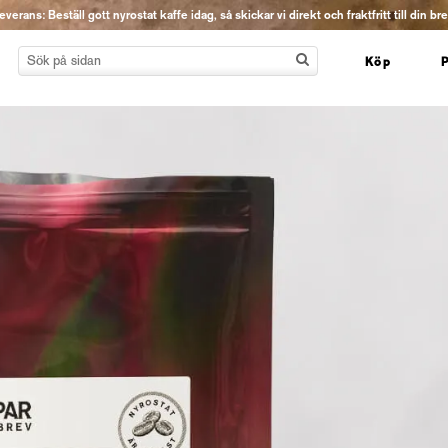
erans: Beställ gott nyrostat kaffe idag, så skickar vi direkt och fraktfritt till din br
Köp