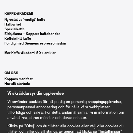
KAFFE-AKADEMI
Nyrostat vs "vanligt" kaffe
Hållbarhet
Specialkaffe
Eldsjälarna – Koppars kaffebönder
Koffeinfritt kaffe
För dig med Siemens espressomaskin
Mer Kaffe-Akademi 50+ artiklar
OM OSS
Koppars manifest
Hur allt startade
Våra gästspel
Vi skräddarsyr din upplevelse
Kontakt
Vanliga frågor
Vi använder cookies för att ge dig en personlig shoppingupplevelse,
Cookie Inställningar
personanpassad annonsering och för hålla våra webbplatser
tillförlitliga och säkra. För detta ändamål samlar vi in information om
användarna, deras mönster och deras enheter.
KUND
Klicka på "Okej" om du tillåter alla cookies eller välj vilka cookies du
Våra Gåvokort
tillåter och vilka du vill stänga av genom att klicka på "Inställningar"