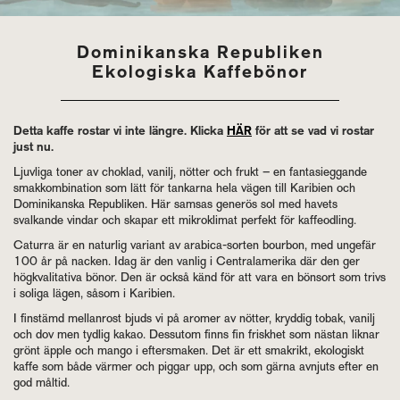
Dominikanska Republiken
Ekologiska Kaffebönor
Detta kaffe rostar vi inte längre. Klicka
HÄR
för att se vad vi rostar
just nu.
Ljuvliga toner av choklad, vanilj, nötter och frukt – en fantasieggande
smakkombination som lätt för tankarna hela vägen till Karibien och
Dominikanska Republiken. Här samsas generös sol med havets
svalkande vindar och skapar ett mikroklimat perfekt för kaffeodling.
Caturra är en naturlig variant av arabica-sorten bourbon, med ungefär
100 år på nacken. Idag är den vanlig i Centralamerika där den ger
högkvalitativa bönor. Den är också känd för att vara en bönsort som trivs
i soliga lägen, såsom i Karibien.
I finstämd mellanrost bjuds vi på aromer av nötter, kryddig tobak, vanilj
och dov men tydlig kakao. Dessutom finns fin friskhet som nästan liknar
grönt äpple och mango i eftersmaken. Det är ett smakrikt, ekologiskt
kaffe som både värmer och piggar upp, och som gärna avnjuts efter en
god måltid.