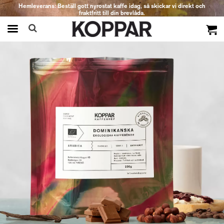
Hemleverans: Beställ gott nyrostat kaffe idag, så skickar vi direkt och
fraktfritt till din brevlåda.
Produkten har blivit tillagd i varukorgen