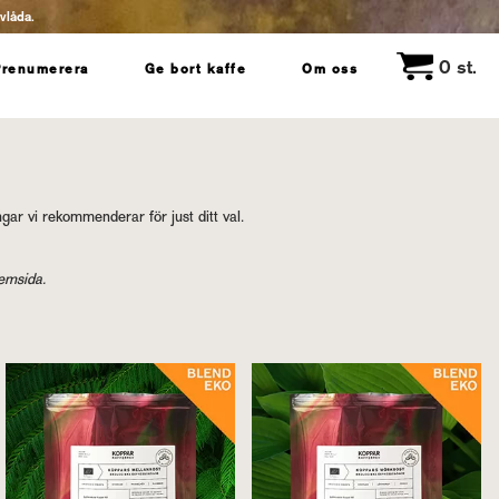
evlåda.
0
st.
Prenumerera
Ge bort kaffe
Om oss
gar vi rekommenderar för just ditt val.
emsida.