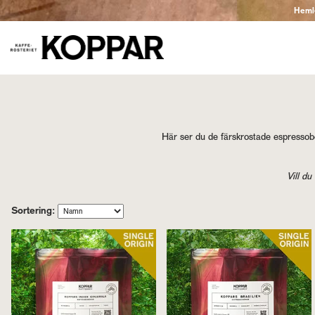
Hemlev
Här ser du de färskrostade espressobön
Vill d
Sortering: