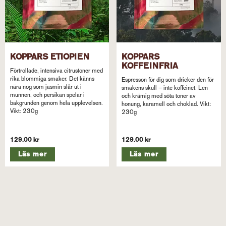
KOPPARS ETIOPIEN
KOPPARS
KOFFEINFRIA
Förtrollade, intensiva citrustoner med
rika blommiga smaker. Det känns
Espresson för dig som dricker den för
nära nog som jasmin slår ut i
smakens skull – inte koffeinet. Len
munnen, och persikan spelar i
och krämig med söta toner av
bakgrunden genom hela upplevelsen.
honung, karamell och choklad. Vikt:
Vikt: 230g
230g
129.00 kr
129.00 kr
Läs mer
Läs mer