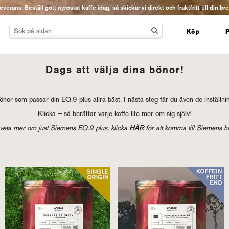
erans: Beställ gott nyrostat kaffe idag, så skickar vi direkt och fraktfritt till din br
Köp
Dags att välja dina bönor!
or som passar din EQ.9 plus allra bäst. I nästa steg får du även de inställnin
Klicka – så berättar varje kaffe lite mer om sig själv!
u veta mer om just Siemens EQ.9 plus, klicka
HÄR
för att komma till Siemens h