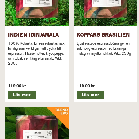
INDIEN IDINJAMALA
KOPPARS BRASILIEN
100% Robusta. En ren robustasmak
Ljust rostade espressobönor ger en
för dig som verkligen vill trycka till
söt, nötig espresso med krämiga
espresson. Hasselnötter, kryddpeppar
inslag av mjölkchoklad. Vikt: 230g
och tobak i en lång eftersmak. Vikt:
230g
119.00 kr
119.00 kr
Läs mer
Läs mer