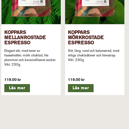
KOPPARS
KOPPARS
MELLANROSTADE
MÖRKROSTADE
ESPRESSO
ESPRESSO
Elegant söt, med toner av
Söt, lång, rund och balanserad, med
hasselnötter, mörk choklad, lite
örtiga chokladtoner och lönnsirap.
plommon och karamelliserat socker.
Vikt: 230g
Vikt: 230g
119.00 kr
119.00 kr
Läs mer
Läs mer