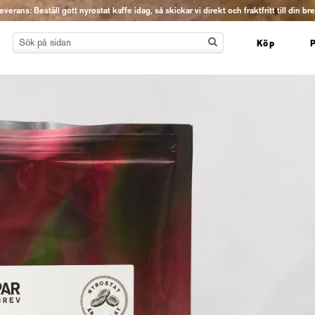
erans: Beställ gott nyrostat kaffe idag, så skickar vi direkt och fraktfritt till din br
Köp