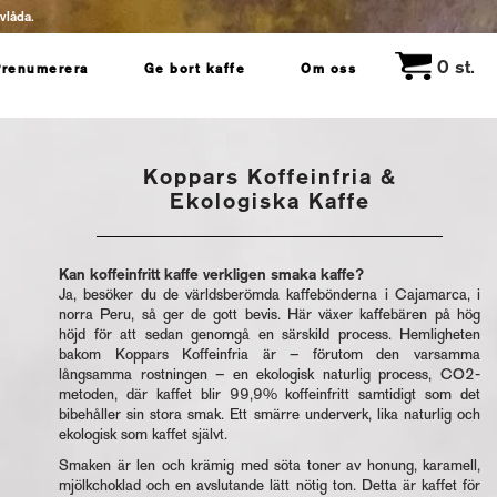
evlåda.
0
st.
Prenumerera
Ge bort kaffe
Om oss
Koppars Koffeinfria &
Ekologiska Kaffe
Kan koffeinfritt kaffe verkligen smaka kaffe?
Ja, besöker du de världsberömda kaffebönderna i Cajamarca, i
norra Peru, så ger de gott bevis. Här växer kaffebären på hög
höjd för att sedan genomgå en särskild process. Hemligheten
bakom Koppars Koffeinfria är – förutom den varsamma
långsamma rostningen – en ekologisk naturlig process, CO2-
metoden, där kaffet blir 99,9% koffeinfritt samtidigt som det
bibehåller sin stora smak. Ett smärre underverk, lika naturlig och
ekologisk som kaffet självt.
Smaken är len och krämig med söta toner av honung, karamell,
mjölkchoklad och en avslutande lätt nötig ton. Detta är kaffet för