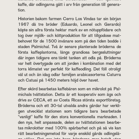
kaffe, där od­ling­ar­na gått i arv från ge­ne­ra­tion till ge­ne­ra­
tion.
Histo­ri­en bakom far­men Cerro Los Vin­das tar sin bör­jan
1967 då tre brö­der (Edu­ar­do, Le­o­nel och Ge­rar­do)
köpte sin allra förs­ta hek­tar mark av en nötupp­fö­da­re och
tog över mjölk- och kött­pro­duk­tion för att till­go­do­se mat­
be­ho­vet för de 1500 in­vå­na­re som på den tiden bodde i
sta­den Pal­mi­chal. Två år se­na­re plan­te­ra­de brö­der­na de
förs­ta kaf­fe­plan­tor­na, längs gran­di­o­sa bergs­slutt­ning­ar
där ingen ti­di­ga­re ens tänkt tan­ken att odla på. Brö­der­na
var helt över­ty­ga­de om att jor­den i kom­bi­na­tion med det
torra kli­ma­tet var per­fekt för kaf­fe­od­ling. Det föll otro­ligt
väl ut och än idag odlar fa­mil­jen ara­bi­ca­sor­ter­na Ca­tur­ra
och Ca­tu­ai på 1450 me­ters höjd över havet.
Efter skörd be­ar­be­tas kaf­fe­bä­ren som en mikro­lot på Pal­
mi­chals tvättsta­tion. Detta är ett koo­pe­ra­tiv som ägs och
drivs av CECA, ett av Costa Ricas störs­ta ex­port­fö­re­tag.
Brö­der­na och ett 30-tal ut­val­da andra går­dar har verk­li­
gen ut­veck­lat sta­tio­nen som ti­di­ga­re bara be­ar­be­ta­de
"van­ligt" kaffe för den stora kon­ven­tio­nel­la mark­na­den. I
den nya, helt an­pas­sa­de, delen av tvättsta­tio­nen be­ar­be­
tas mikro­lot­ter med 100% spår­bar­het och på så vis kan
rätt be­ar­bet­nings­me­tod för varje en­skild gårds od­lings­lä­