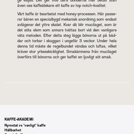
ge väl­jas. Det ger inte bara bön­der­na mer be­talt utan
även oss kaf­feäls­ka­re ett kaffe av top notch-kva­li­tet.
Vårt kaffe är be­ar­be­tat med ho­ney-pro­ces­sen. Här pas­se­
rar bären en spe­ci­al­bygd me­ka­nisk an­ord­ning som en­dast
av­lägs­nar det yttre ska­let. Kvar då blir mu­ci­la­get, som är
det söta slem som an­nars tvät­tas bort vid den van­li­ga­re
våta me­to­den. Efter detta steg läggs bö­nor­na ut på bäd­
dar och tor­kar i skug­gan i un­ge­fär 3 vec­kor. Under hela
denna tid måste de re­gel­bun­det vän­das och luf­tas, vil­ket
krä­ver stor yr­kes­skick­lig­het. Smakäm­ne­na från mu­ci­la­get
över­förs till bö­nor­na och ger kaf­fet en ljuv­ligt söt smak.
KAFFE-AKADEMI
Nyrostat vs "vanligt" kaffe
Hållbarhet