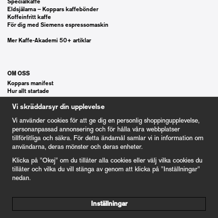
Specialkaffe
Eldsjälarna – Koppars kaffebönder
Koffeinfritt kaffe
För dig med Siemens espressomaskin
Mer Kaffe-Akademi 50+ artiklar
OM OSS
Koppars manifest
Hur allt startade
Våra gästspel
Vi skräddarsyr din upplevelse
Kontakt
Vanliga frågor
Vi använder cookies för att ge dig en personlig shoppingupplevelse,
Cookie Inställningar
personanpassad annonsering och för hålla våra webbplatser
tillförlitliga och säkra. För detta ändamål samlar vi in information om
användarna, deras mönster och deras enheter.
KUND
Klicka på "Okej" om du tillåter alla cookies eller välj vilka cookies du
Våra Gåvokort
tillåter och vilka du vill stänga av genom att klicka på "Inställningar"
Våra villkor
nedan.
100% nöjd kund garanti
Integritetspolicy
Inställningar
nyrostat@kafferosterietkoppar.se