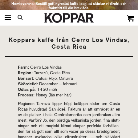
Hemleverans: Beställ gott nyrostat kaffe idag, så skickar vi direkt och
fraktfritt till din brevlåda.
Produkten har blivit tillagd i varukorgen
Kop­pars kaffe från Cerro Los Vin­das,
Costa Rica
Farm:
Cerro Los Vin­das
Re­gi­on:
Tar­razú, Costa Rica
Bönsort:
Ca­tu­ai Rojo, Ca­tur­ra
Skör­de­tid:
De­cem­ber – feb­ru­a­ri
Odlas på:
1450 möh
Pro­cess:
Honey (läs mer
här
)
Re­gi­o­nen Tar­razú lig­ger högt be­lä­gen söder om Costa
Ricas hu­vud­stad San José. Fak­tum är att om­rå­det är en
av de plat­ser i hela Cen­tra­la­me­ri­ka som jord­bru­kas allra
mest. Var­för? Jo, den bör­di­ga vul­ka­nis­ka jor­den, fina slutt­
ning­ar och ett ma­giskt kli­mat ska­par per­fek­ta för­hål­lan­
den för så gott som allt som växer på dessa bredd­gra­der;
ba­na­ner, avo­ka­dos, olika ci­trus­fruk­ter – och själv­klart