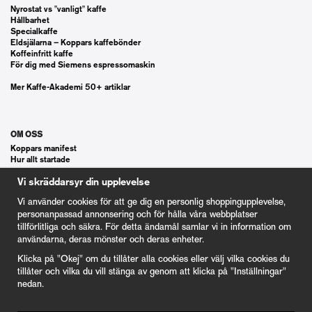
Nyrostat vs "vanligt" kaffe
Hållbarhet
Specialkaffe
Eldsjälarna – Koppars kaffebönder
Koffeinfritt kaffe
För dig med Siemens espressomaskin
Mer Kaffe-Akademi 50+ artiklar
OM OSS
Koppars manifest
Hur allt startade
Våra gästspel
Vi skräddarsyr din upplevelse
Kontakt
Vanliga frågor
Vi använder cookies för att ge dig en personlig shoppingupplevelse,
Cookie Inställningar
personanpassad annonsering och för hålla våra webbplatser
tillförlitliga och säkra. För detta ändamål samlar vi in information om
användarna, deras mönster och deras enheter.
KUND
Klicka på "Okej" om du tillåter alla cookies eller välj vilka cookies du
Våra Gåvokort
tillåter och vilka du vill stänga av genom att klicka på "Inställningar"
Våra villkor
nedan.
100% nöjd kund garanti
Integritetspolicy