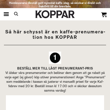
Hemleverans: Beställ gott nyrostat kaffe idag, så skickar vi direkt och
fraktfritt till din brevlåda.
Produkten har blivit tillagd i varukorgen
Så här schysst är en kaf­fe-pre­nu­me­ra­
tion hos KOP­PAR
BE­STÄLL MER TILL LÅGT PRE­NU­ME­RANT-PRIS
Vi äls­kar våra pre­nu­me­ran­ter och be­lö­nar dem genom att ge ra­batt på
varje eget (ej gåvor) köp ut­ö­ver pre­nu­me­ra­tio­nen! Ange "Pre­nu­me­rant"
som med­de­lan­de i kas­san så ju­ste­rar vi ma­nu­ellt pri­set för varje Kaf­
febrev med 20 kr. Be­ställ innan kl 17.00 och vi skic­kar dess­utom
samma var­dag!