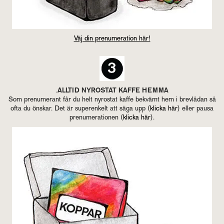
Väj din pre­nu­me­ra­tion här!
.
ALL­TID NY­ROSTAT KAFFE HEMMA
Som pre­nu­me­rant får du helt ny­rostat kaffe be­kvämt hem i brev­lå­dan så
ofta du öns­kar. Det är su­peren­kelt att säga upp (
klic­ka här
) eller pausa
pre­nu­me­ra­tio­nen (
klic­ka här
).