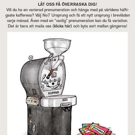
LÅT OSS FÅ ÖVER­RAS­KA DIG!
Vill du ha en va­ri­e­rad pre­nu­me­ra­tion och hänga med på värl­dens häf­ti­
gas­te kaf­fe­re­sa? Välj No7 Ur­sprung och få ett nytt ur­sprung i brev­lå­dan
varje månad. Även med en "van­lig" pre­nu­me­ra­tion kan du få va­ri­a­tion.
Det är bara att maila oss (
klic­ka här
)
och byta sort mel­lan gång­er­na!