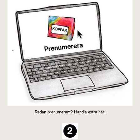
Redan pre­nu­me­rant? Hand­la extra här!