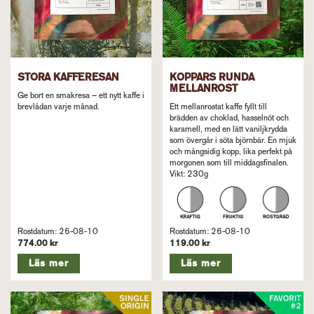
STORA KAFFERESAN
KOPPARS RUNDA
MELLANROST
Ge bort en smakresa – ett nytt kaffe i
brevlådan varje månad.
Ett mellanrostat kaffe fyllt till
brädden av choklad, hasselnöt och
karamell, med en lätt vaniljkrydda
som övergår i söta björnbär. En mjuk
och mångsidig kopp, lika perfekt på
morgonen som till middagsfinalen.
Vikt: 230g
Rostdatum: 26-08-10
Rostdatum: 26-08-10
774.00 kr
119.00 kr
Läs mer
Läs mer