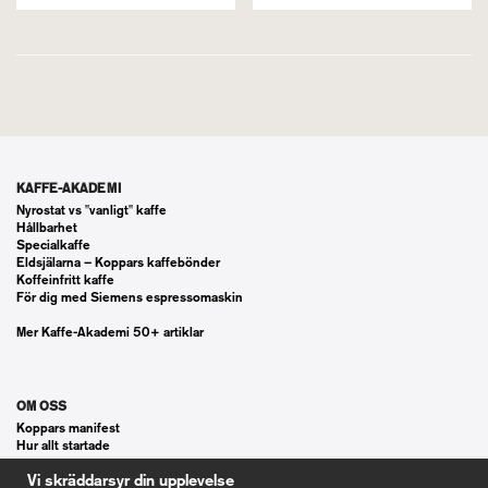
KAFFE-AKADEMI
Nyrostat vs "vanligt" kaffe
Hållbarhet
Specialkaffe
Eldsjälarna – Koppars kaffebönder
Koffeinfritt kaffe
För dig med Siemens espressomaskin
Mer Kaffe-Akademi 50+ artiklar
OM OSS
Koppars manifest
Hur allt startade
Våra gästspel
Vi skräddarsyr din upplevelse
Kontakt