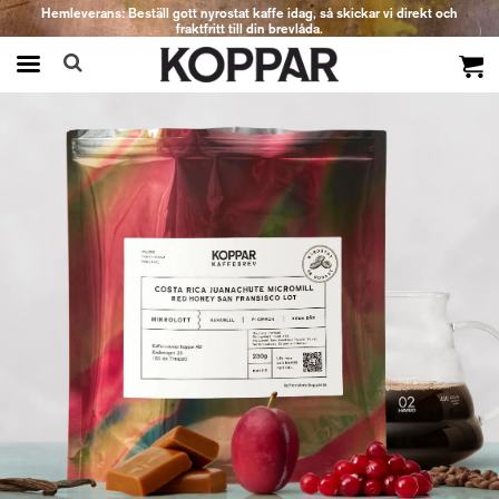
Hemleverans: Beställ gott nyrostat kaffe idag, så skickar vi direkt och
fraktfritt till din brevlåda.
Produkten har blivit tillagd i varukorgen