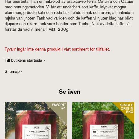
Här bearbetar han en mikrolott av arabica-sorterna Caturra och Catuai
med honungsmetoden. Vi får ett underbart sött kaffe. Mycket mogna
plommon, gräddig kola och röda bär i både smak och arom, allt inlindat i
mjuka vaniljnoter. Tänk vad världen och de kaffen vi njuter idag har blivit
djupare och rikare tack vare bönder som Tacho. Njut av detta kaffe så
förstår du vad vi menar! Vikt: 230g
Tyvärr ingår inte denna produkt i vårt sortiment för tillfället.
Till butikens startsida »
Sitemap »
Se även