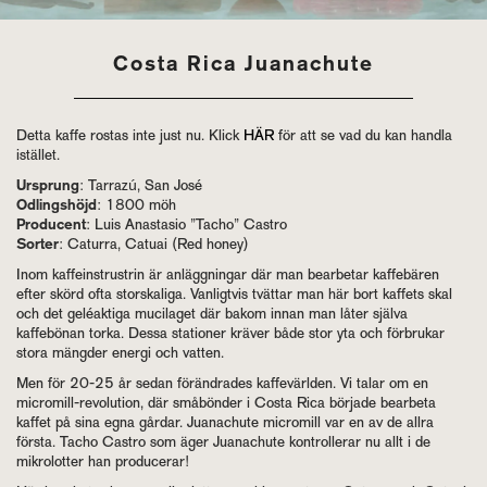
Costa Rica Juanachute
Detta kaffe rostas inte just nu. Klick
HÄR
för att se vad du kan handla
istället.
Ursprung
: Tarrazú, San José
Odlingshöjd
: 1800 möh
Producent
: Luis Anastasio ”Tacho” Castro
Sorter
: Caturra, Catuai (Red honey)
Inom kaffeinstrustrin är anläggningar där man bearbetar kaffebären
efter skörd ofta storskaliga. Vanligtvis tvättar man här bort kaffets skal
och det geléaktiga mucilaget där bakom innan man låter själva
kaffebönan torka. Dessa stationer kräver både stor yta och förbrukar
stora mängder energi och vatten.
Men för 20-25 år sedan förändrades kaffevärlden. Vi talar om en
micromill-revolution, där småbönder i Costa Rica började bearbeta
kaffet på sina egna gårdar. Juanachute micromill var en av de allra
första. Tacho Castro som äger Juanachute kontrollerar nu allt i de
mikrolotter han producerar!