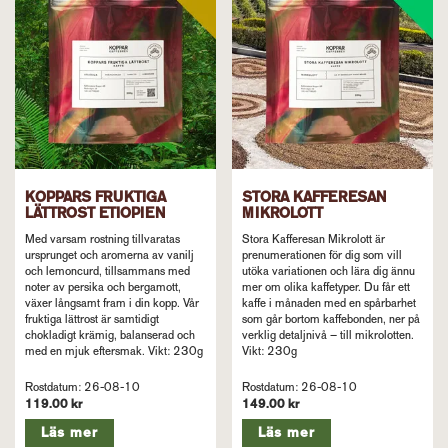
KOPPARS FRUKTIGA
STORA KAFFERESAN
LÄTTROST ETIOPIEN
MIKROLOTT
Med varsam rostning tillvaratas
Stora Kafferesan Mikrolott är
ursprunget och aromerna av vanilj
prenumerationen för dig som vill
och lemoncurd, tillsammans med
utöka variationen och lära dig ännu
noter av persika och bergamott,
mer om olika kaffetyper. Du får ett
växer långsamt fram i din kopp. Vår
kaffe i månaden med en spårbarhet
fruktiga lättrost är samtidigt
som går bortom kaffebonden, ner på
chokladigt krämig, balanserad och
verklig detaljnivå – till mikrolotten.
med en mjuk eftersmak. Vikt: 230g
Vikt: 230g
Rostdatum: 26-08-10
Rostdatum: 26-08-10
119.00 kr
149.00 kr
Läs mer
Läs mer