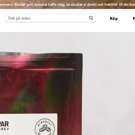
erans: Beställ gott nyrostat kaffe idag, så skickar vi direkt och fraktfritt till din br
Köp