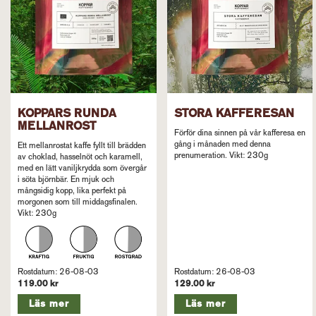
KOPPARS RUNDA
STORA KAFFERESAN
MELLANROST
Förför dina sinnen på vår kafferesa en
gång i månaden med denna
Ett mellanrostat kaffe fyllt till brädden
prenumeration. Vikt: 230g
av choklad, hasselnöt och karamell,
med en lätt vaniljkrydda som övergår
i söta björnbär. En mjuk och
mångsidig kopp, lika perfekt på
morgonen som till middagsfinalen.
Vikt: 230g
Rostdatum: 26-08-03
Rostdatum: 26-08-03
119.00 kr
129.00 kr
Läs mer
Läs mer