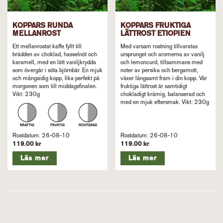
KOPPARS RUNDA
KOPPARS FRUKTIGA
MELLANROST
LÄTTROST ETIOPIEN
Ett mellanrostat kaffe fyllt till
Med varsam rostning tillvaratas
brädden av choklad, hasselnöt och
ursprunget och aromerna av vanilj
karamell, med en lätt vaniljkrydda
och lemoncurd, tillsammans med
som övergår i söta björnbär. En mjuk
noter av persika och bergamott,
och mångsidig kopp, lika perfekt på
växer långsamt fram i din kopp. Vår
morgonen som till middagsfinalen.
fruktiga lättrost är samtidigt
Vikt: 230g
chokladigt krämig, balanserad och
med en mjuk eftersmak. Vikt: 230g
Rostdatum: 26-08-10
Rostdatum: 26-08-10
119.00 kr
119.00 kr
Läs mer
Läs mer