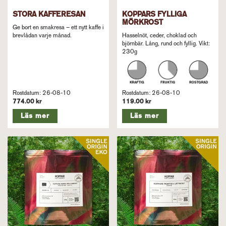
STORA KAFFERESAN
KOPPARS FYLLIGA
MÖRKROST
Ge bort en smakresa – ett nytt kaffe i
brevlådan varje månad.
Hasselnöt, ceder, choklad och
björnbär. Lång, rund och fyllig. Vikt:
230g
Rostdatum: 26-08-10
Rostdatum: 26-08-10
774.00 kr
119.00 kr
Läs mer
Läs mer