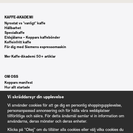
KAFFE-AKADEMI
Nyrostat vs "vanligt" kaffe
Hållbarhet
Specialkaffe
Eldsjälarna – Koppars kaffebönder
Koffeinfritt kaffe
För dig med Siemens espressomaskin
Mer Kaffe-Akademi 50+ artiklar
OM OSS
Koppars manifest
Hur allt startade
Våra gästspel
Vi skräddarsyr din upplevelse
Kontakt
Vanliga frågor
Vi använder cookies för att ge dig en personlig shoppingupplevelse,
Cookie Inställningar
personanpassad annonsering och för hålla våra webbplatser
tillförlitliga och säkra. För detta ändamål samlar vi in information om
användarna, deras mönster och deras enheter.
KUND
Klicka på "Okej" om du tillåter alla cookies eller välj vilka cookies du
Våra Gåvokort