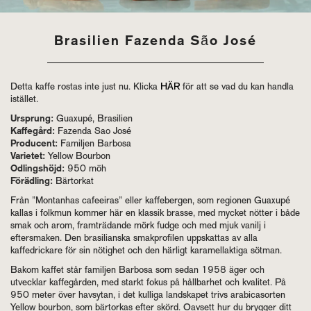
Brasilien Fazenda São José
Detta kaffe rostas inte just nu. Klicka
HÄR
för att se vad du kan handla
istället.
Ursprung:
Guaxupé, Brasilien
Kaffegård:
Fazenda Sao José
Producent:
Familjen Barbosa
Varietet:
Yellow Bourbon
Odlingshöjd:
950 möh
Förädling:
Bärtorkat
Från ”Montanhas cafeeiras” eller kaffebergen, som regionen Guaxupé
kallas i folkmun kommer här en klassik brasse, med mycket nötter i både
smak och arom, framträdande mörk fudge och med mjuk vanilj i
eftersmaken. Den brasilianska smakprofilen uppskattas av alla
kaffedrickare för sin nötighet och den härligt karamellaktiga sötman.
Bakom kaffet står familjen Barbosa som sedan 1958 äger och
utvecklar kaffegården, med starkt fokus på hållbarhet och kvalitet. På
950 meter över havsytan, i det kulliga landskapet trivs arabicasorten
Yellow bourbon, som bärtorkas efter skörd. Oavsett hur du brygger ditt