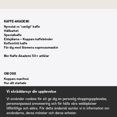
KAFFE-AKADEMI
Nyrostat vs "vanligt" kaffe
Hållbarhet
Specialkaffe
Eldsjälarna – Koppars kaffebönder
Koffeinfritt kaffe
För dig med Siemens espressomaskin
Mer Kaffe-Akademi 50+ artiklar
OM OSS
Koppars manifest
Hur allt startade
Våra gästspel
Vi skräddarsyr din upplevelse
Kontakt
Vanliga frågor
Vi använder cookies för att ge dig en personlig shoppingupplevelse,
Cookie Inställningar
personanpassad annonsering och för hålla våra webbplatser
tillförlitliga och säkra. För detta ändamål samlar vi in information om
användarna, deras mönster och deras enheter.