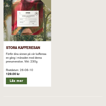
komma. Med en lång och mjuk eftersmak av toffee och
tropiska frukter skapar Elkin ren och skär kaffemagi.
Simsalabim! Vikt: 230g
STORA KAFFERESAN
Förför dina sinnen på vår kafferesa
en gång i månaden med denna
prenumeration. Vikt: 230g
Rostdatum: 26-08-10
129.00 kr
Läs mer