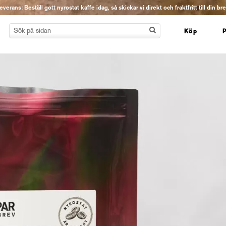
erans: Beställ gott nyrostat kaffe idag, så skickar vi direkt och fraktfritt till din br
Köp