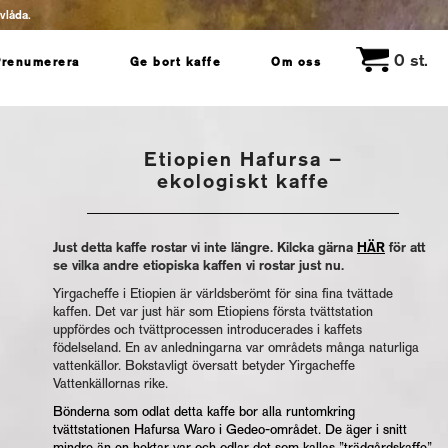
evlåda.
0
st.
Prenumerera
Ge bort kaffe
Om oss
Etiopien Hafursa –
ekologiskt kaffe
Just detta kaffe rostar vi inte längre. Kilcka gärna
HÄR
för att
se vilka andre etiopiska kaffen vi rostar just nu.
Yirgacheffe i Etiopien är världsberömt för sina fina tvättade
kaffen. Det var just här som Etiopiens första tvättstation
uppfördes och tvättprocessen introducerades i kaffets
födelseland. En av anledningarna var områdets många naturliga
vattenkällor. Bokstavligt översatt betyder Yirgacheffe
Vattenkällornas rike.
Bönderna som odlat detta kaffe bor alla runtomkring
tvättstationen Hafursa Waro i Gedeo-området. De äger i snitt
mindre än en hektar var och odlar det som kallas ”trädgårdskaffe”,