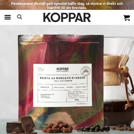
Hemleverans: Beställ gott nyrostat kaffe idag, så skickar vi direkt och
fraktfritt till din brevlåda.
Produkten har blivit tillagd i varukorgen