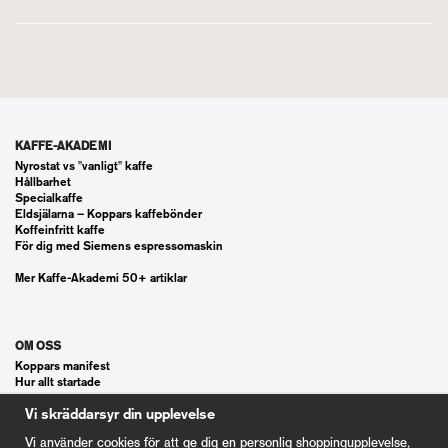
KAFFE-AKADEMI
Nyrostat vs "vanligt" kaffe
Hållbarhet
Specialkaffe
Eldsjälarna – Koppars kaffebönder
Koffeinfritt kaffe
För dig med Siemens espressomaskin
Mer Kaffe-Akademi 50+ artiklar
OM OSS
Koppars manifest
Hur allt startade
Våra gästspel
Vi skräddarsyr din upplevelse
Kontakt
Vanliga frågor
Vi använder cookies för att ge dig en personlig shoppingupplevelse,
Cookie Inställningar