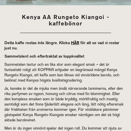
Kenya AA Rungeto Kiangoi -
kaffebönor
Detta kaffe rostas inte längre. Klicka
HÄR
för att se vad vi rostar
just nu.
Sammetslent och eftertraktat av toppkvalitet
Sammetslen textur och en lika stor som elegant smak – det är
fantastiskt roligt att KOPPAR erbjuder en begränsad mängd Kenya
Rungeto Kiangoi, ett kaffe som kan liknas vid vinvärldens barolo, och
belönat med Kenyas högsta kvalitetsgradering.
Ja, kanske är det de mjuka men ändå närvarande tanninerna, eller den
rika parfymen av nypon, honung och citrus med fin blommighet. Eller
den komplexa smaken som är både kryddig, mörkfruktig och mustig
samtidigt som det finns fjäderlätt elegans och lång, lätt nötig eftersmak
där friskheten från aromerna kommer igen. För vinälskare påminner
gästspelet Kenya Rungeto Kiangois smaker nämligen om det så högt
aktade barolovinet.
Men är du ingen vinnörd spelar det ingen roll. Du kommer att njuta av