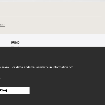
KUND
Våra Gåvokort
Våra villkor
100% nöjd kund garanti
Integritetspolicy
nyrostat@kafferosterietkoppar.se
ch säkra. För detta ändamål samlar vi in information om
n.
Okej