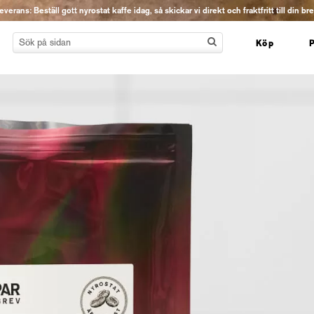
erans: Beställ gott nyrostat kaffe idag, så skickar vi direkt och fraktfritt till din br
Köp