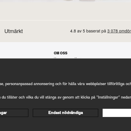
OM OSS
Koppars manifest
Hur allt startade
Våra gästspel
Kontakt
Vanliga frågor
Cookie Inställningar
se, personanpassad annonsering och för hålla våra webbplatser tillförlitliga o
s du tillåter och vilka du vill stänga av genom att klicka på "Inställningar" neda
ingar
Endast nödvändiga
Drift & produktion:
Wikinggruppen