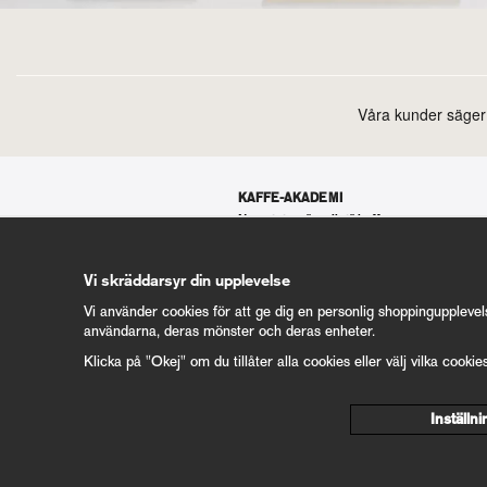
KAFFE-AKADEMI
Nyrostat vs "vanligt" kaffe
Hållbarhet
Specialkaffe
Eldsjälarna – Koppars kaffebönder
Vi skräddarsyr din upplevelse
Koffeinfritt kaffe
För dig med Siemens espressomaskin
Vi använder cookies för att ge dig en personlig shoppingupplevel
användarna, deras mönster och deras enheter.
Mer Kaffe-Akademi 50+ artiklar
Klicka på "Okej" om du tillåter alla cookies eller välj vilka cookie
Inställn