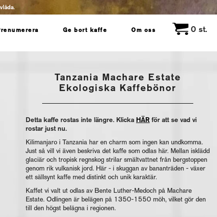
evlåda.
0
st.
Prenumerera
Ge bort kaffe
Om oss
Tanzania Machare Estate
Ekologiska Kaffebönor
Detta kaffe rostas inte längre. Klicka
HÄR
för att se vad vi
rostar just nu.
Kilimanjaro i Tanzania har en charm som ingen kan undkomma.
Just så vill vi även beskriva det kaffe som odlas här. Mellan isklädd
glaciär och tropisk regnskog strilar smältvattnet från bergstoppen
genom rik vulkanisk jord. Här - i skuggan av bananträden - växer
ett sällsynt kaffe med distinkt och unik karaktär.
Kaffet vi valt ut odlas av Bente Luther-Medoch på Machare
Estate. Odlingen är belägen på 1350-1550 möh, vilket gör den
till den högst belägna i regionen.