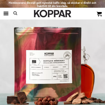
Hemleverans: Beställ gott nyrostat kaffe idag, så skickar vi direkt och
fraktfritt till din brevlåda.
Produkten har blivit tillagd i varukorgen