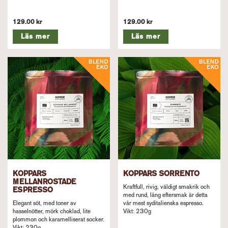
129.00 kr
129.00 kr
Läs mer
Läs mer
KOPPARS
KOPPARS SORRENTO
MELLANROSTADE
Kraftfull, rivig, väldigt smakrik och
ESPRESSO
med rund, lång eftersmak är detta
Elegant söt, med toner av
vår mest syditalienska espresso.
hasselnötter, mörk choklad, lite
Vikt: 230g
plommon och karamelliserat socker.
Vikt: 230g