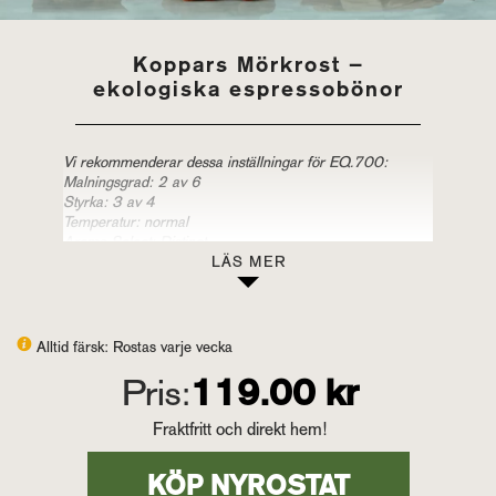
Koppars Mörkrost –
ekologiska espressobönor
Vi rekommenderar dessa inställningar för EQ.700:
Malningsgrad: 2 av 6
Styrka: 3 av 4
Temperatur: normal
Aroma Select: Distinct
LÄS MER
Italiens motor – alla landets industriarbetare – drivs av
kaffe.
En nationell livsgivare från sydspetsen av tån hela vägen
upp till alperna. På 1800-talet stal allt kaffedrickande
Alltid färsk: Rostas varje vecka
värdefull tid från produktionen – ända fram tills signore
Pris:
119.00 kr
Luigi Bezzera runt förra sekelskiftet uppfann
espressomaskinen. En expressnabb metod för att skapa
potent kaffe.
Fraktfritt och direkt hem!
Vår mörkrost är en generös och långsamt mörkrostad
espresso. En vinkning till våra vänner i Italien. Robustan
KÖP NYROSTAT
ger ditt kaffe en härlig crema, smaken är söt, lång, rund