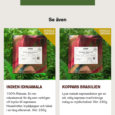
och balanserad med örtiga och söta chokladtoner.
Mörkrost är en blend av tvättad ekologisk arabica från La
Paz-distriktet i Honduras samt en tvättad robusta från
Se även
Idinjamala i södra Indien. Kaffets vikt: 230g
INDIEN IDINJAMALA
KOPPARS BRASILIEN
100% Robusta. En ren
Ljust rostade espressobönor ger en
robustasmak för dig som verkligen
söt, nötig espresso med krämiga
vill trycka till espresson.
inslag av mjölkchoklad. Vikt: 230g
Hasselnötter, kryddpeppar och tobak
i en lång eftersmak. Vikt: 230g