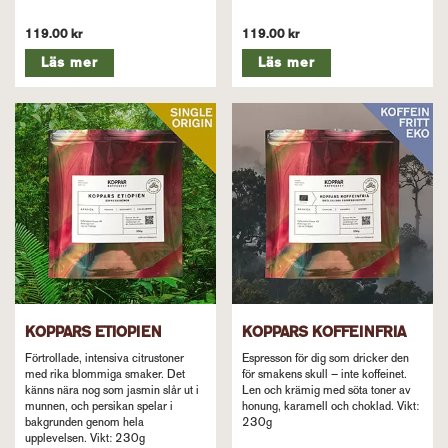
119.00 kr
119.00 kr
Läs mer
Läs mer
KOPPARS ETIOPIEN
KOPPARS KOFFEINFRIA
Förtrollade, intensiva citrustoner
Espresson för dig som dricker den
med rika blommiga smaker. Det
för smakens skull – inte koffeinet.
känns nära nog som jasmin slår ut i
Len och krämig med söta toner av
munnen, och persikan spelar i
honung, karamell och choklad. Vikt:
bakgrunden genom hela
230g
upplevelsen. Vikt: 230g