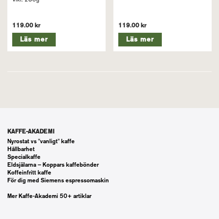
119.00 kr
119.00 kr
Läs mer
Läs mer
KAFFE-AKADEMI
Nyrostat vs "vanligt" kaffe
Hållbarhet
Specialkaffe
Eldsjälarna – Koppars kaffebönder
Koffeinfritt kaffe
För dig med Siemens espressomaskin
Mer Kaffe-Akademi 50+ artiklar