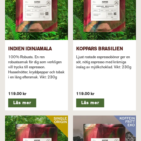
INDIEN IDINJAMALA
KOPPARS BRASILIEN
100% Robusta. En ren
Ljust rostade espressobönor ger en
robustasmak för dig som verkligen
söt, nötig espresso med krämiga
vill trycka till espresson.
inslag av mjölkchoklad. Vikt: 230g
Hasselnötter, kryddpeppar och tobak
i en lång eftersmak. Vikt: 230g
119.00 kr
119.00 kr
Läs mer
Läs mer