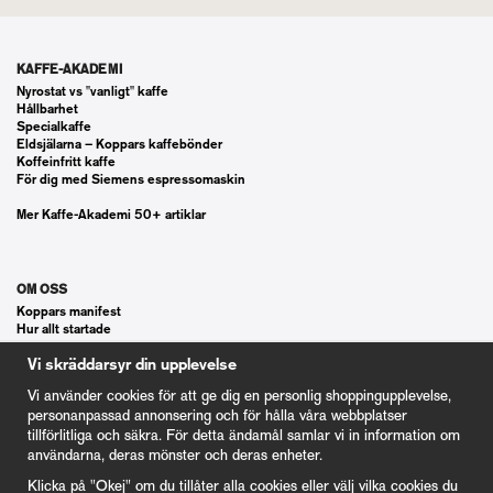
KAFFE-AKADEMI
Nyrostat vs "vanligt" kaffe
Hållbarhet
Specialkaffe
Eldsjälarna – Koppars kaffebönder
Koffeinfritt kaffe
För dig med Siemens espressomaskin
Mer Kaffe-Akademi 50+ artiklar
OM OSS
Koppars manifest
Hur allt startade
Våra gästspel
Vi skräddarsyr din upplevelse
Kontakt
Vanliga frågor
Vi använder cookies för att ge dig en personlig shoppingupplevelse,
Cookie Inställningar
personanpassad annonsering och för hålla våra webbplatser
tillförlitliga och säkra. För detta ändamål samlar vi in information om
användarna, deras mönster och deras enheter.
KUND
Klicka på "Okej" om du tillåter alla cookies eller välj vilka cookies du