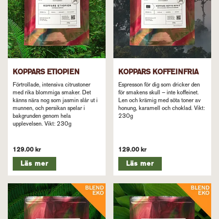
KOPPARS ETIOPIEN
KOPPARS KOFFEINFRIA
Förtrollade, intensiva citrustoner
Espresson för dig som dricker den
med rika blommiga smaker. Det
för smakens skull – inte koffeinet.
känns nära nog som jasmin slår ut i
Len och krämig med söta toner av
munnen, och persikan spelar i
honung, karamell och choklad. Vikt:
bakgrunden genom hela
230g
upplevelsen. Vikt: 230g
129.00 kr
129.00 kr
Läs mer
Läs mer