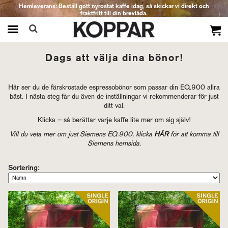
Hemleverans: Beställ gott nyrostat kaffe idag, så skickar vi direkt och
fraktfritt till din brevlåda.
Produkten har blivit tillagd i varukorgen
Dags att välja dina bönor!
Här ser du de färskrostade espressobönor som passar din EQ.900 allra
bäst. I nästa steg får du även de inställningar vi rekommenderar för just
ditt val.
Klicka – så berättar varje kaffe lite mer om sig själv!
Vill du veta mer om just Siemens EQ.900, klicka
HÄR
för att komma till
Siemens hemsida.
Sortering: