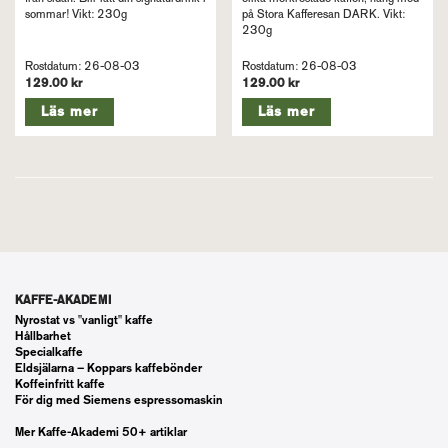
sommar! Vikt: 230g
på Stora Kafferesan DARK. Vikt:
230g
Rostdatum: 26-08-03
Rostdatum: 26-08-03
129.00 kr
129.00 kr
Läs mer
Läs mer
KAFFE-AKADEMI
Nyrostat vs "vanligt" kaffe
Hållbarhet
Specialkaffe
Eldsjälarna – Koppars kaffebönder
Koffeinfritt kaffe
För dig med Siemens espressomaskin
Mer Kaffe-Akademi 50+ artiklar