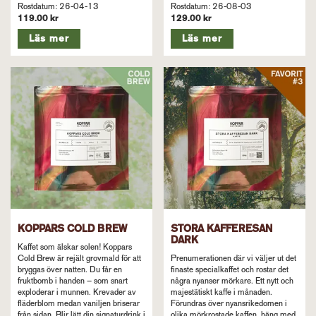
Rostdatum: 26-04-13
Rostdatum: 26-08-03
119.00 kr
129.00 kr
Läs mer
Läs mer
KOPPARS COLD BREW
STORA KAFFERESAN
DARK
Kaffet som älskar solen! Koppars
Cold Brew är rejält grovmald för att
Prenumerationen där vi väljer ut det
bryggas över natten. Du får en
finaste specialkaffet och rostar det
fruktbomb i handen – som snart
några nyanser mörkare. Ett nytt och
exploderar i munnen. Krevader av
majestätiskt kaffe i månaden.
fläderblom medan vaniljen briserar
Förundras över nyansrikedomen i
från sidan. Blir lätt din signaturdrink i
olika mörkrostade kaffen, häng med