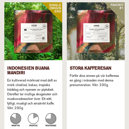
INDONESIEN BUANA
STORA KAFFERESAN
MANDIRI
Förför dina sinnen på vår kafferesa
En kultiverad mörkrost med doft av
en gång i månaden med denna
mörk choklad, kakao, tropiska
prenumeration. Vikt: 230g
trädslag och nyanser av piptobak.
Därefter tar mulliga skogsnoter och
muskovadosocker över. Ett sött,
fylligt, mustigt och smakrikt kaffe.
Vikt: 230g