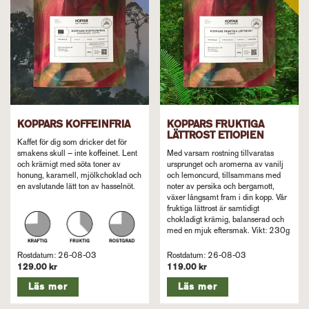
annan dimension om man rostar dem något mörkare än
vanligt. Varsamt rostade, ljusare i färgen och betydligt
mer smak- och aromrika om du jämför med ”vanlig”
mörkrost från butikshyllan. Nu har turen kommit till att
rosta Etiopien något mörkare än vi normalt gör.
Etiopisk skymning är sannerligen inte som andra kaffen.
Det är mörkare, samtidigt mycket elegant och den väldigt
söta koppen för tankarna till dessertvin. I den fylliga och
chokladiga koppen möts du av blommiga vaniljnoter, röd
vindruva och söt jordgubbe. Smakrikt som lätt blir en ny
KOPPARS KOFFEINFRIA
KOPPARS FRUKTIGA
sommarfavorit. Vikt: 230g
LÄTTROST ETIOPIEN
Kaffet för dig som dricker det för
smakens skull – inte koffeinet. Lent
Med varsam rostning tillvaratas
och krämigt med söta toner av
ursprunget och aromerna av vanilj
honung, karamell, mjölkchoklad och
och lemoncurd, tillsammans med
en avslutande lätt ton av hasselnöt.
noter av persika och bergamott,
växer långsamt fram i din kopp. Vår
fruktiga lättrost är samtidigt
chokladigt krämig, balanserad och
med en mjuk eftersmak. Vikt: 230g
Rostdatum: 26-08-03
Rostdatum: 26-08-03
129.00 kr
119.00 kr
Läs mer
Läs mer