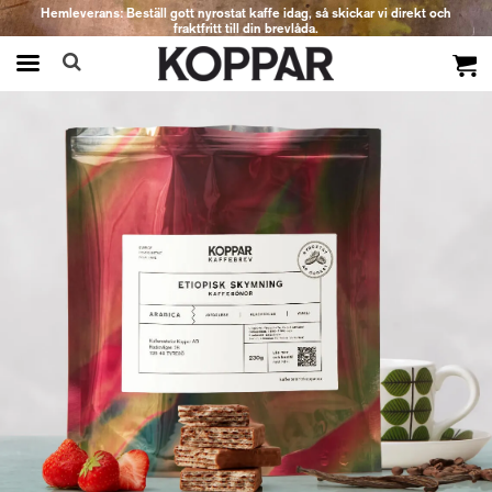
Hemleverans: Beställ gott nyrostat kaffe idag, så skickar vi direkt och
fraktfritt till din brevlåda.
Produkten har blivit tillagd i varukorgen