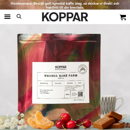
Hemleverans: Beställ gott nyrostat kaffe idag, så skickar vi direkt och
fraktfritt till din brevlåda.
Produkten har blivit tillagd i varukorgen