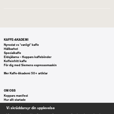
KAFFE-AKADEMI
Nyrostat vs "vanligt" kaffe
Hållbarhet
Specialkaffe
Eldsjälarna – Koppars kaffebönder
Koffeinfritt kaffe
För dig med Siemens espressomaskin
Mer Kaffe-Akademi 50+ artiklar
OM OSS
Koppars manifest
Hur allt startade
Våra gästspel
Vi skräddarsyr din upplevelse
Kontakt
Vanliga frågor