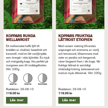
KOPPARS RUNDA
KOPPARS FRUKTIGA
MELLANROST
LÄTTROST ETIOPIEN
Ett mellanrostat kaffe fyllt till
Med varsam rostning tillvaratas
brädden av choklad, hasselnöt och
ursprunget och aromerna av vanilj
karamell, med en lätt vaniljkrydda
och lemoncurd, tillsammans med
som övergår i söta björnbär. En mjuk
noter av persika och bergamott,
och mångsidig kopp, lika perfekt på
växer långsamt fram i din kopp. Vår
morgonen som till middagsfinalen.
fruktiga lättrost är samtidigt
Vikt: 230g
chokladigt krämig, balanserad och
med en mjuk eftersmak. Vikt: 230g
Rostdatum: 26-08-10
Rostdatum: 26-08-10
119.00 kr
119.00 kr
Läs mer
Läs mer