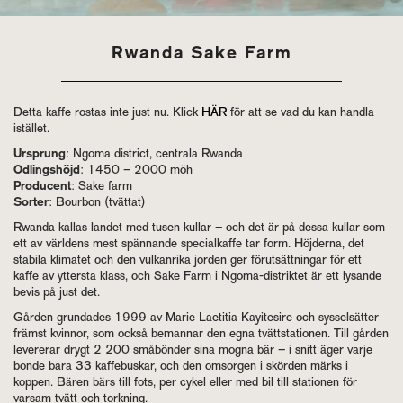
Rwanda Sake Farm
Detta kaffe rostas inte just nu. Klick
HÄR
för att se vad du kan handla
istället.
Ursprung
: Ngoma district, centrala Rwanda
Odlingshöjd
: 1450 – 2000 möh
Producent
: Sake farm
Sorter
: Bourbon (tvättat)
Rwanda kallas landet med tusen kullar – och det är på dessa kullar som
ett av världens mest spännande specialkaffe tar form. Höjderna, det
stabila klimatet och den vulkanrika jorden ger förutsättningar för ett
kaffe av yttersta klass, och Sake Farm i Ngoma-distriktet är ett lysande
bevis på just det.
Gården grundades 1999 av Marie Laetitia Kayitesire och sysselsätter
främst kvinnor, som också bemannar den egna tvättstationen. Till gården
levererar drygt 2 200 småbönder sina mogna bär – i snitt äger varje
bonde bara 33 kaffebuskar, och den omsorgen i skörden märks i
koppen. Bären bärs till fots, per cykel eller med bil till stationen för
varsam tvätt och torkning.