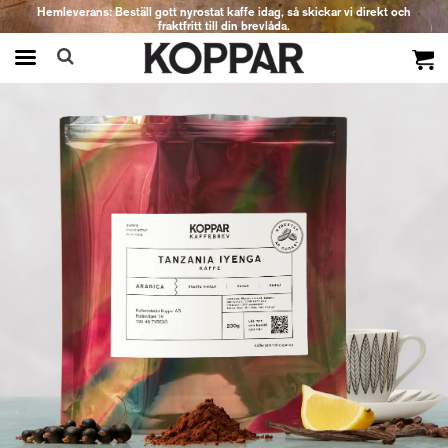
Hemleverans: Beställ gott nyrostat kaffe idag, så skickar vi direkt och
fraktfritt till din brevlåda.
Produkten har blivit tillagd i varukorgen