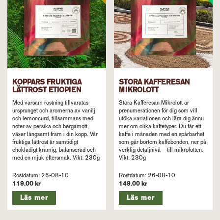
KOPPARS FRUKTIGA
STORA KAFFERESAN
LÄTTROST ETIOPIEN
MIKROLOTT
Med varsam rostning tillvaratas
Stora Kafferesan Mikrolott är
ursprunget och aromerna av vanilj
prenumerationen för dig som vill
och lemoncurd, tillsammans med
utöka variationen och lära dig ännu
noter av persika och bergamott,
mer om olika kaffetyper. Du får ett
växer långsamt fram i din kopp. Vår
kaffe i månaden med en spårbarhet
fruktiga lättrost är samtidigt
som går bortom kaffebonden, ner på
chokladigt krämig, balanserad och
verklig detaljnivå – till mikrolotten.
med en mjuk eftersmak. Vikt: 230g
Vikt: 230g
Rostdatum: 26-08-10
Rostdatum: 26-08-10
119.00 kr
149.00 kr
Läs mer
Läs mer