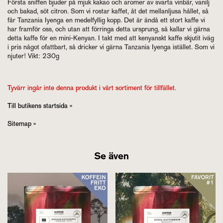
Första sniffen bjuder på mjuk kakao och aromer av svarta vinbär, vanilj
och bakad, söt citron. Som vi rostar kaffet, åt det mellanljusa hållet, så
får Tanzania Iyenga en medelfyllig kopp. Det är ändå ett stort kaffe vi
har framför oss, och utan att förringa detta ursprung, så kallar vi gärna
detta kaffe för en mini-Kenyan. I takt med att kenyanskt kaffe skjutit iväg
i pris något ofattbart, så dricker vi gärna Tanzania Iyenga istället. Som vi
njuter! Vikt: 230g
Tyvärr ingår inte denna produkt i vårt sortiment för tillfället.
Till butikens startsida »
Sitemap »
Se även