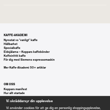
KAFFE-AKADEMI
Nyrostat vs "vanligt" kaffe
Hållbarhet
Specialkaffe
Eldsjälarna – Koppars kaffebönder
Koffeinfritt kaffe
För dig med Siemens espressomaskin
Mer Kaffe-Akademi 50+ artiklar
OM OSS
Koppars manifest
Hur allt startade
Våra gästspel
Vi skräddarsyr din upplevelse
Kontakt
Vanliga frågor
Vi använder cookies för att ge dig en personlig shoppingupplevelse,
Cookie Inställningar