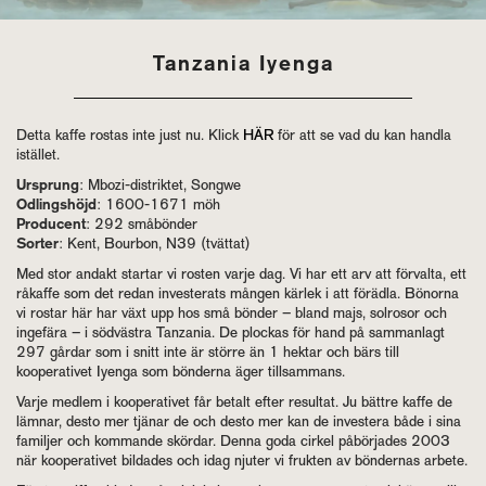
Tanzania Iyenga
Detta kaffe rostas inte just nu. Klick
HÄR
för att se vad du kan handla
istället.
Ursprung
: Mbozi-distriktet, Songwe
Odlingshöjd
: 1600-1671 möh
Producent
: 292 småbönder
Sorter
: Kent, Bourbon, N39 (tvättat)
Med stor andakt startar vi rosten varje dag. Vi har ett arv att förvalta, ett
råkaffe som det redan investerats mången kärlek i att förädla. Bönorna
vi rostar här har växt upp hos små bönder – bland majs, solrosor och
ingefära – i södvästra Tanzania. De plockas för hand på sammanlagt
297 gårdar som i snitt inte är större än 1 hektar och bärs till
kooperativet Iyenga som bönderna äger tillsammans.
Varje medlem i kooperativet får betalt efter resultat. Ju bättre kaffe de
lämnar, desto mer tjänar de och desto mer kan de investera både i sina
familjer och kommande skördar. Denna goda cirkel påbörjades 2003
när kooperativet bildades och idag njuter vi frukten av böndernas arbete.