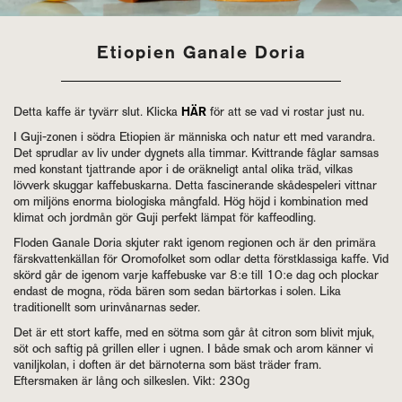
Etiopien Ganale Doria
Detta kaffe är tyvärr slut. Klicka
HÄR
för att se vad vi rostar just nu.
I Guji-zonen i södra Etiopien är människa och natur ett med varandra.
Det sprudlar av liv under dygnets alla timmar. Kvittrande fåglar samsas
med konstant tjattrande apor i de oräkneligt antal olika träd, vilkas
lövverk skuggar kaffebuskarna. Detta fascinerande skådespeleri vittnar
om miljöns enorma biologiska mångfald. Hög höjd i kombination med
klimat och jordmån gör Guji perfekt lämpat för kaffeodling.
Floden Ganale Doria skjuter rakt igenom regionen och är den primära
färskvattenkällan för Oromofolket som odlar detta förstklassiga kaffe. Vid
skörd går de igenom varje kaffebuske var 8:e till 10:e dag och plockar
endast de mogna, röda bären som sedan bärtorkas i solen. Lika
traditionellt som urinvånarnas seder.
Det är ett stort kaffe, med en sötma som går åt citron som blivit mjuk,
söt och saftig på grillen eller i ugnen. I både smak och arom känner vi
vaniljkolan, i doften är det bärnoterna som bäst träder fram.
Eftersmaken är lång och silkeslen. Vikt: 230g