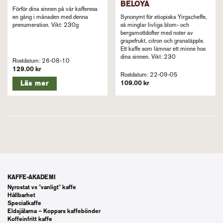
BELOYA
Förför dina sinnen på vår kafferesa
en gång i månaden med denna
Synonymt för etiopiska Yirgacheffe,
prenumeration. Vikt: 230g
så minglar livliga blom- och
bergamottdofter med noter av
grapefrukt, citron och granatäpple.
Ett kaffe som lämnar ett minne hos
dina sinnen. Vikt: 230
Rostdatum: 26-08-10
129.00 kr
Rostdatum: 22-09-05
Läs mer
109.00 kr
KAFFE-AKADEMI
Nyrostat vs "vanligt" kaffe
Hållbarhet
Specialkaffe
Eldsjälarna – Koppars kaffebönder
Koffeinfritt kaffe