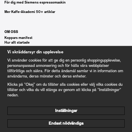
För dig med Siemens espressomaskin
Mer Kaffe-Akademi 50+ artiklar
OM OSS
Koppars manifest
Hur allt startade
Våra gästspel
Vi skräddarsyr din upplevelse
Kontakt
Vanliga frågor
Vi använder cookies för att ge dig en personlig shoppingupplevelse,
Cookie Inställningar
personanpassad annonsering och för hålla våra webbplatser
tillförlitliga och säkra. För detta ändamål samlar vi in information om
användarna, deras mönster och deras enheter.
KUND
Klicka på "Okej" om du tillåter alla cookies eller välj vilka cookies du
Våra Gåvokort
tillåter och vilka du vill stänga av genom att klicka på "Inställningar"
Våra villkor
nedan.
100% nöjd kund garanti
Integritetspolicy
Inställningar
nyrostat@kafferosterietkoppar.se
Endast nödvändiga