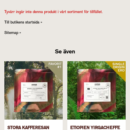
Tyvärr ingår inte denna produkt i vårt sortiment för tillfället.
Till butikens startsida »
Sitemap »
Se även
STORA KAFFERESAN
ETIOPIEN YIRGACHEFFE