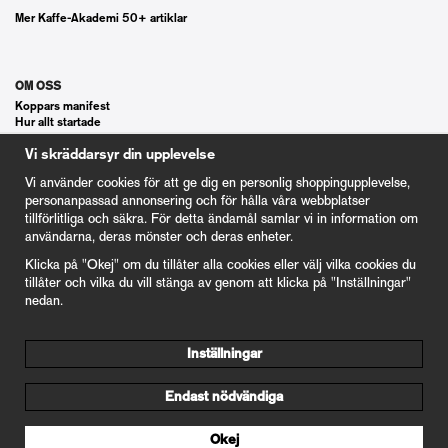
Mer Kaffe-Akademi 50+ artiklar
OM OSS
Koppars manifest
Hur allt startade
Våra gästspel
Vi skräddarsyr din upplevelse
Kontakt
Vanliga frågor
Vi använder cookies för att ge dig en personlig shoppingupplevelse,
Cookie Inställningar
personanpassad annonsering och för hålla våra webbplatser
tillförlitliga och säkra. För detta ändamål samlar vi in information om
användarna, deras mönster och deras enheter.
KUND
Klicka på "Okej" om du tillåter alla cookies eller välj vilka cookies du
Våra Gåvokort
tillåter och vilka du vill stänga av genom att klicka på "Inställningar"
Våra villkor
nedan.
100% nöjd kund garanti
Integritetspolicy
Inställningar
nyrostat@kafferosterietkoppar.se
Endast nödvändiga
Drift & produktion:
Wikinggruppen
Okej