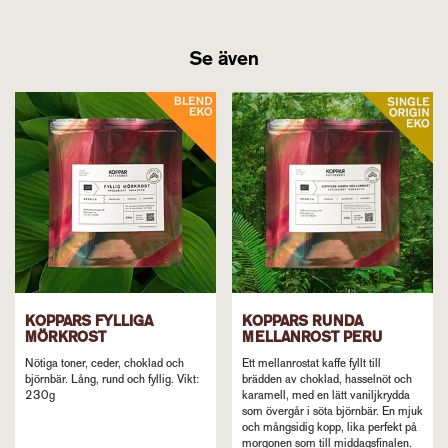
Se även
KOPPARS FYLLIGA
KOPPARS RUNDA
MÖRKROST
MELLANROST PERU
Nötiga toner, ceder, choklad och
Ett mellanrostat kaffe fyllt till
björnbär. Lång, rund och fyllig. Vikt:
brädden av choklad, hasselnöt och
230g
karamell, med en lätt vaniljkrydda
som övergår i söta björnbär. En mjuk
och mångsidig kopp, lika perfekt på
morgonen som till middagsfinalen.