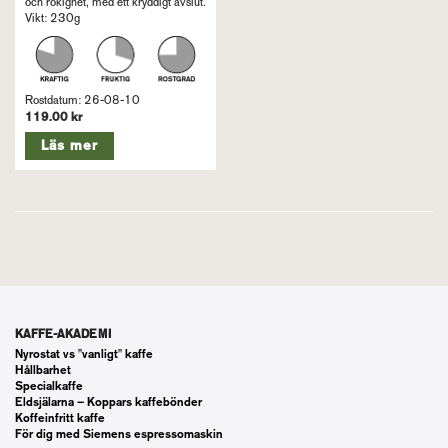
och rökighet, med ett kryddigt avslut.
Vikt: 230g
Rostdatum: 26-08-10
119.00 kr
Läs mer
KAFFE-AKADEMI
Nyrostat vs "vanligt" kaffe
Hållbarhet
Specialkaffe
Eldsjälarna – Koppars kaffebönder
Koffeinfritt kaffe
För dig med Siemens espressomaskin