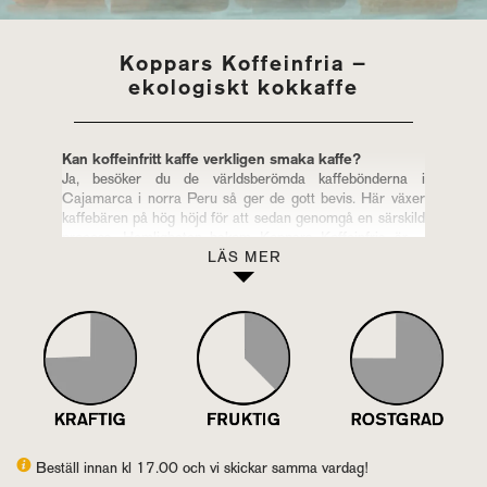
Koppars Koffeinfria –
ekologiskt kokkaffe
Kan koffeinfritt kaffe verkligen smaka kaffe?
Ja, besöker du de världsberömda kaffebönderna i
Cajamarca i norra Peru så ger de gott bevis. Här växer
kaffebären på hög höjd för att sedan genomgå en särskild
process. Hemligheten bakom Koppars Koffeinfria är –
förutom den varsamma långsamma rostningen – en
LÄS MER
ekologisk naturlig process, CO2-metoden, där kaffet blir
99,9% koffeinfritt samtidigt som det bibehåller sin stora
smak. Ett smärre underverk, lika naturlig och ekologisk
som kaffet självt.
Smaken är len och krämig med söta toner av honung,
karamell, mjölkchoklad och en avslutande lätt nötig ton.
Detta är kaffet för dig som dricker ditt kaffe för smakens
skull. Kaffets vikt: 230g
Beställ innan kl 17.00 och vi skickar samma vardag!