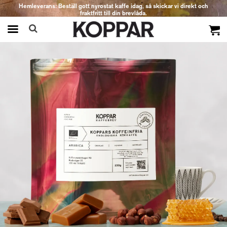
Hemleverans: Beställ gott nyrostat kaffe idag, så skickar vi direkt och
fraktfritt till din brevlåda.
Produkten har blivit tillagd i varukorgen